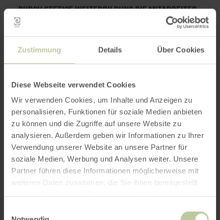
Durch stetige Weiterbildung die Mitarbeiter
befähigen, motivieren und binden
Lebenslanges Lernen ist bei der Weiss-Gruppe aus
Zustimmung
Details
Über Cookies
Monschau ein wichtiges Instrument, um sich dem
Fachkräftemangel und technischen Fortschritt zu
stellen. Die hauseigene Weiss-Akademie bietet
allen Mitarbeitenden – vom Azubi bis zur
Diese Webseite verwendet Cookies
Führungskraft – dazu ein umfangreiches
Wir verwenden Cookies, um Inhalte und Anzeigen zu
Weiterbildungsangebot…
personalisieren, Funktionen für soziale Medien anbieten
zu können und die Zugriffe auf unsere Website zu
WEITERE INFOS
analysieren. Außerdem geben wir Informationen zu Ihrer
Verwendung unserer Website an unsere Partner für
soziale Medien, Werbung und Analysen weiter. Unsere
Partner führen diese Informationen möglicherweise mit
weiteren Daten zusammen, die Sie ihnen bereitgestellt
haben oder die sie im Rahmen Ihrer Nutzung der Dienste
gesammelt haben.
Einwilligungsauswahl
Notwendig