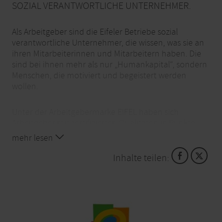
SOZIAL VERANTWORTLICHE UNTERNEHMER.
Als Arbeitgeber sind die Eifeler Betriebe sozial
verantwortliche Unternehmer, die wissen, was sie an
ihren Mitarbeiterinnen und Mitarbeitern haben. Die
sind bei ihnen mehr als nur „Humankapital“, sondern
Menschen, die motiviert und begeistert werden
wollen.
Unter der Arbeitgebermarke EIFEL haben sich
Arbeitgeber mit zertifizierten Qualitäten in Punkto
Personalarbeit zusammengeschlossen, auf die
mehr lesen
Verlass ist: Familienfreundlichkeit, betriebliches
Gesundheitsmanagement, top-aktuelle
Inhalte teilen:
Weiterbildungsangebote und eine faire
Unternehmenskultur sind bei ihnen messbar
spitzenmäßig, denn unabhängige Experten prüfen
anhand konkreter Kriterien.