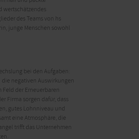
nd wertschätzendes
lieder des Teams von hs
ann, junge Menschen sowohl
bwechslung bei den Aufgaben:
h die negativen Auswirkungen
im Feld der Erneuerbaren
er Firma sorgen dafür, dass
iten, gutes Lohnniveau und
esamt eine Atmosphäre, die
mangel trifft das Unternehmen
ten.