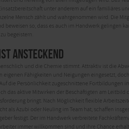
Einsatzbereitschaft unter anderem auf ein familiäres u
einzelne Mensch zählt und wahrgenommen wird. Die Mitg
und beweisen so, dass es auch im Handwerk gelingen k
 zu begeistern.
ist ansteckend
menschlich und die Chemie stimmt. Attraktiv ist die A
n eigenen Fähigkeiten und Neigungen eingesetzt, doc
 Auf die Persönlichkeit zugeschnittene Fortbildungen 
h das aktive Mitwirken der Beschäftigten am Leitbild d
sforderung bringt. Nach Möglichkeit flexible Arbeitsze
icht als Azubi oder Neuling im Team hat, schaffen insg
itgeber festigt. Der im Handwerk verbreitete Fachkräfte
tarbeiter immer willkommen sind und ihre Chance erhal