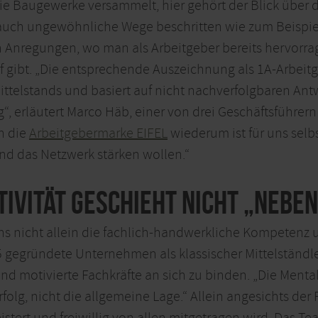
e Baugewerke versammelt, hier gehört der Blick über d
 auch ungewöhnliche Wege beschritten wie zum Beispi
n Anregungen, wo man als Arbeitgeber bereits hervorrag
 gibt. „Die entsprechende Auszeichnung als 1A-Arbeitge
ttelstands und basiert auf nicht nachverfolgbaren Antw
, erläutert Marco Häb, einer von drei Geschäftsführern
n die
Arbeitgebermarke EIFEL
wiederum ist für uns selbs
und das Netzwerk stärken wollen.“
ivität geschieht nicht „neben
s hs nicht allein die fachlich-handwerkliche Kompetenz
5 gegründete Unternehmen als klassischer Mittelständle
d motivierte Fachkräfte an sich zu binden. „Die Ment
folg, nicht die allgemeine Lage.“ Allein angesichts der
stert und freiwillig von allen mitgetragen wird. Das Te