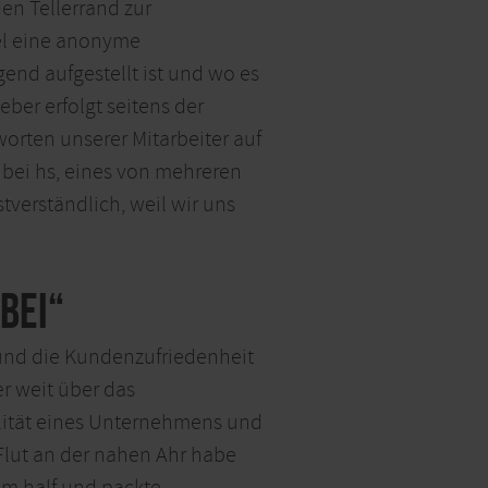
en Tellerrand zur
el eine anonyme
end aufgestellt ist und wo es
ber erfolgt seitens der
orten unserer Mitarbeiter auf
 bei hs, eines von mehreren
tverständlich, weil wir uns
bei“
 und die Kundenzufriedenheit
r weit über das
alität eines Unternehmens und
 Flut an der nahen Ahr habe
am half und packte