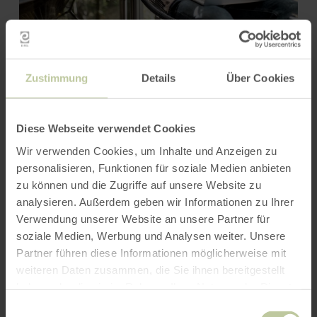
Smart und Digital
Zustimmung
Details
Über Cookies
Diese Webseite verwendet Cookies
Wir verwenden Cookies, um Inhalte und Anzeigen zu
personalisieren, Funktionen für soziale Medien anbieten
zu können und die Zugriffe auf unsere Website zu
analysieren. Außerdem geben wir Informationen zu Ihrer
Verwendung unserer Website an unsere Partner für
soziale Medien, Werbung und Analysen weiter. Unsere
Partner führen diese Informationen möglicherweise mit
weiteren Daten zusammen, die Sie ihnen bereitgestellt
Wirtschaft trifft
haben oder die sie im Rahmen Ihrer Nutzung der Dienste
gesammelt haben.
Wissenschaft
Einwilligungsauswahl