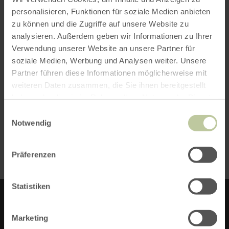
Leitsatz „Sei
personalisieren, Funktionen für soziale Medien anbieten
technologischer
zu können und die Zugriffe auf unsere Website zu
analysieren. Außerdem geben wir Informationen zu Ihrer
Marktführer“ – dieser
Verwendung unserer Website an unsere Partner für
soziale Medien, Werbung und Analysen weiter. Unsere
Philosophie folgt auch die
Partner führen diese Informationen möglicherweise mit
konsequente
weiteren Daten zusammen, die Sie ihnen bereitgestellt
haben oder die sie im Rahmen Ihrer Nutzung der Dienste
Digitalisierungsstrategie.
gesammelt haben.
Einwilligungsauswahl
Notwendig
-
mehr zum EIFEL Award 2024
Präferenzen
Statistiken
TS-VERBINDUNGSTEILE GMBH
Marketing