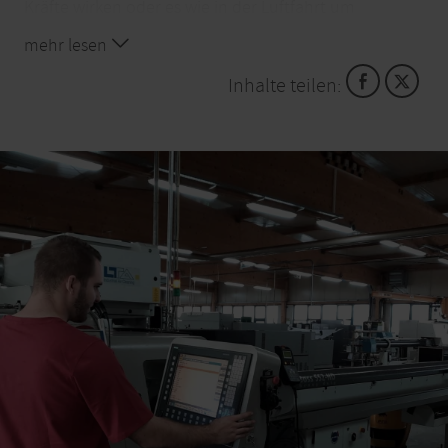
Kräfte wirken oder es wie in der Luftfahrt um
höchste Sicherheitsanforderungen geht.
mehr lesen
Meist werden kleinere Serien für diese
Inhalte teilen:
Spezialanlagen geordert. Es kommt allerdings auch
schon einmal vor, dass nur eine einzige Schraube
benötigt wird. „Bei uns bringt jeder Auftrag immer
wieder neue Anforderungen mit – und dass macht
den Job für unsere Mitarbeiter abwechslungsreich
und anspruchsvoll“, so Personalleiter Armin Schuh.
So sind die Zerspanungsmechaniker/innen in der
modernen Produktionshalle von der
Programmierung der CNC-Maschinen und Robotern
bis zur Qualitätskontrolle für das Endprodukt
verantwortlich. Mitunter muss auch schon einmal
bis zum nächsten Tag ein neues Verbindungsteil
produziert und per Express in die Welt verschickt
werden. „Wir produzieren zwar nur kleine Teile für
riesige Anlagen. Doch wenn diese nicht vorhanden
sind, steht die gesamte Anlage still“, so Schuh.