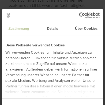
Nicole Schmitz hat mit ihrem Unternehmen
ecoNfair den EIFEL Award für Nachhaltigkeit
gewonnen. Sie berät und unterstützt Betriebe,
damit diese für die bestehenden und
kommenden gesetzlichen
Nachhaltigkeitsanforderungen gut gerüstet sind.
Zustimmung
Details
Über Cookies
Mit Marina Schwarz hat sie zudem die GbR
„GRÜNschaffen“ gegründet…
Diese Webseite verwendet Cookies
WEITERE INFOS
Wir verwenden Cookies, um Inhalte und Anzeigen zu
personalisieren, Funktionen für soziale Medien anbieten
zu können und die Zugriffe auf unsere Website zu
analysieren. Außerdem geben wir Informationen zu Ihrer
Verwendung unserer Website an unsere Partner für
soziale Medien, Werbung und Analysen weiter. Unsere
Partner führen diese Informationen möglicherweise mit
weiteren Daten zusammen, die Sie ihnen bereitgestellt
haben oder die sie im Rahmen Ihrer Nutzung der Dienste
gesammelt haben.
Einwilligungsauswahl