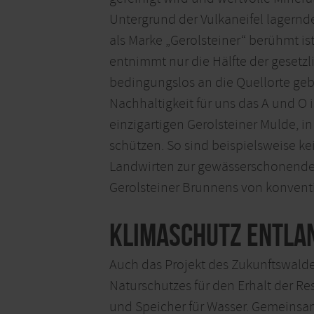
Untergrund der Vulkaneifel lagernd
als Marke „Gerolsteiner“ berühmt is
entnimmt nur die Hälfte der gesetzl
bedingungslos an die Quellorte gebu
Nachhaltigkeit für uns das A und O 
einzigartigen Gerolsteiner Mulde, i
schützen. So sind beispielsweise ke
Landwirten zur gewässerschonenden
Gerolsteiner Brunnens von konventi
Klimaschutz entla
Auch das Projekt des Zukunftswalde
Naturschutzes für den Erhalt der Res
und Speicher für Wasser. Gemeinsam