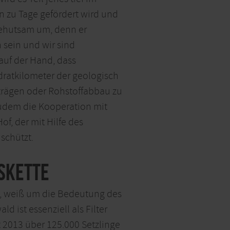
n zu Tage gefördert wird und
 behutsam um, denn er
 sein und wir sind
auf der Hand, dass
adratkilometer der geologisch
nträgen oder Rohstoffabbau zu
 zudem die Kooperation mit
, der mit Hilfe des
schützt.
skette
t, weiß um die Bedeutung des
 ist essenziell als Filter
 2013 über 125.000 Setzlinge