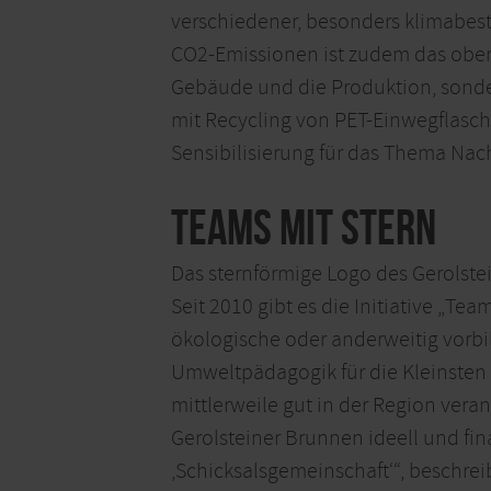
verschiedener, besonders klimabest
CO2-Emissionen ist zudem das obers
Gebäude und die Produktion, sonde
mit Recycling von PET-Einwegflasch
Sensibilisierung für das Thema Nach
Teams mit Stern
Das sternförmige Logo des Gerolstei
Seit 2010 gibt es die Initiative „Te
ökologische oder anderweitig vorbil
Umweltpädagogik für die Kleinsten b
mittlerweile gut in der Region ver
Gerolsteiner Brunnen ideell und fina
‚Schicksalsgemeinschaft‘“, beschrei