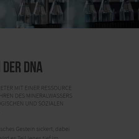
 der DNA
TER MIT EINER RESSOURCE
AHREN DES MINERALWASSERS
SCHEN UND SOZIALEN O
isches Gestein sickert, dabei
d es Teil jenes tief im