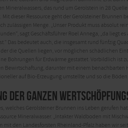
en Mineralwassers, das rund um Gerolstein in 28 Quelle
t. Mit dieser Ressource geht der Gerolsteiner Brunnen
ich zulässigen Menge. „Unser Produkt muss absolut rein
nden“, sagt Geschäftsführer Roel Annega, „da liegt es 
ist.“ Das bedeutet auch, die insgesamt rund fünfzig Qu
n der die Quellen liegen, vor möglichen schädlichen Ei
ine Bohrungen für Erdwärme gestattet. Vorbildlich ist
 Bewirtschaftung, darunter mit einem benachbarten Hof
oneller auf Bio-Erzeugung umstellte und so die Böden 
ng der ganzen Wertschöpfung
s, welches Gerolsteiner Brunnen ins Leben gerufen ha
source Mineralwasser. „Intakter Waldboden mit Mischwald
 mit den Landesforsten Rheinland-Pfalz haben wir seit