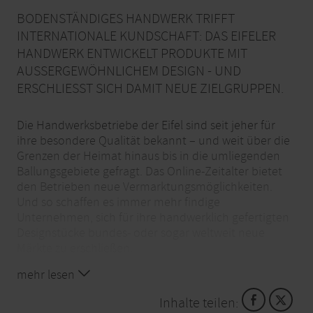
BODENSTÄNDIGES HANDWERK TRIFFT
INTERNATIONALE KUNDSCHAFT: DAS EIFELER
HANDWERK ENTWICKELT PRODUKTE MIT
AUSSERGEWÖHNLICHEM DESIGN - UND E
RSCHLIESST SICH DAMIT NEUE ZIELGRUPPEN.
Die Handwerksbetriebe der Eifel sind seit jeher für
ihre besondere Qualität bekannt – und weit über die
Grenzen der Heimat hinaus bis in die umliegenden
Ballungsgebiete gefragt. Das Online-Zeitalter bietet
den Betrieben neue Vermarktungsmöglichkeiten.
Und so schaffen es immer mehr findige
Unternehmen, sich für ihre handwerklich gefertigten
Designstücke bundes- oder sogar weltweit neue
Märkte zu erschließen.
mehr lesen
Inhalte teilen: