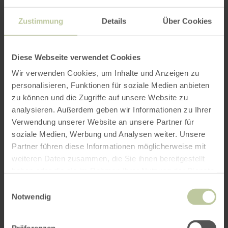
Mit dem Home-Desk hat die Schreinerei Kaspari
Zustimmung
Details
Über Cookies
aus Lutzerath ein Universalgenie des Mobiliars
neu erfunden: Der neuartige Schreibsekretär
ermöglicht Home-Office auf die beste Art.
Diese Webseite verwendet Cookies
WEITERE INFOS
Wir verwenden Cookies, um Inhalte und Anzeigen zu
personalisieren, Funktionen für soziale Medien anbieten
zu können und die Zugriffe auf unsere Website zu
analysieren. Außerdem geben wir Informationen zu Ihrer
Verwendung unserer Website an unsere Partner für
soziale Medien, Werbung und Analysen weiter. Unsere
Partner führen diese Informationen möglicherweise mit
weiteren Daten zusammen, die Sie ihnen bereitgestellt
haben oder die sie im Rahmen Ihrer Nutzung der Dienste
gesammelt haben.
Einwilligungsauswahl
Notwendig
Präferenzen