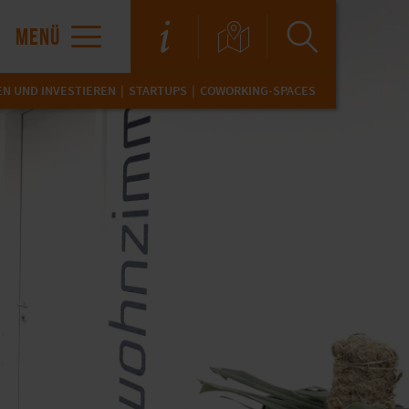
MENÜ
N UND INVESTIEREN
STARTUPS
COWORKING-SPACES