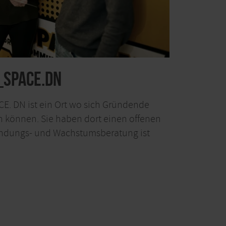
_SPACE.DN
E. DN ist ein Ort wo sich Gründende
en können. Sie haben dort einen offenen
ündungs- und Wachstumsberatung ist