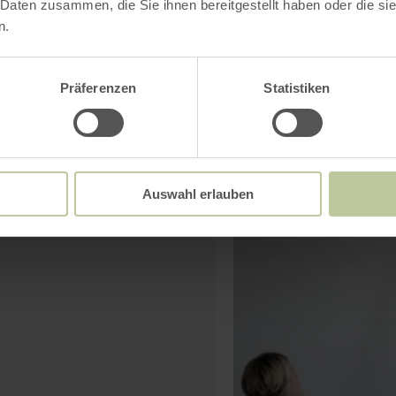
Die Ideenfabrik in Eu
 Daten zusammen, die Sie ihnen bereitgestellt haben oder die s
n.
Weg zur nachhaltigen 
stehen Gründerinnen 
Büros und eine Werksta
Präferenzen
Statistiken
WEITERE INFOS
Auswahl erlauben