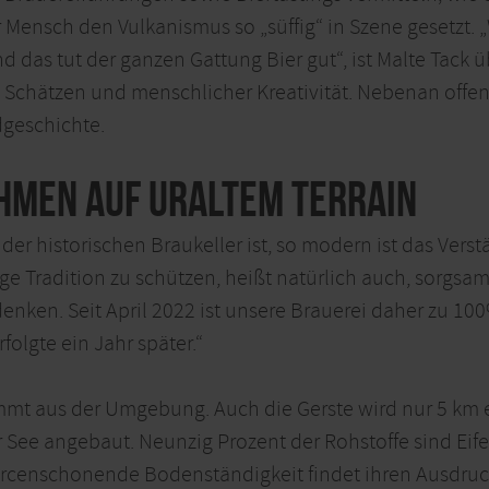
 Mensch den Vulkanismus so „süffig“ in Szene gesetzt. „
Und das tut der ganzen Gattung Bier gut“, ist Malte Tack
 Schätzen und menschlicher Kreativität. Nebenan off
geschichte.
hmen auf uraltem Terrain
er historischen Braukeller ist, so modern ist das Verst
nge Tradition zu schützen, heißt natürlich auch, sorgs
ken. Seit April 2022 ist unsere Brauerei daher zu 100% 
folgte ein Jahr später.“
mmt aus der Umgebung. Auch die Gerste wird nur 5 km 
See angebaut. Neunzig Prozent der Rohstoffe sind Eifel
ourcenschonende Bodenständigkeit findet ihren Ausdruck