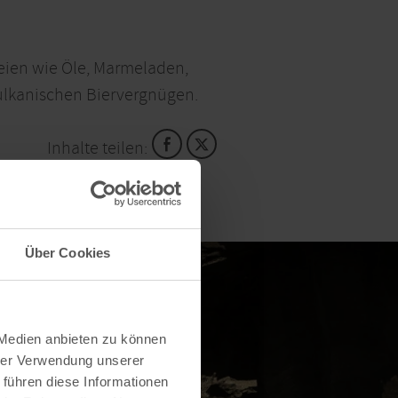
reien wie Öle, Marmeladen,
ulkanischen Biervergnügen.
Inhalte teilen:
Über Cookies
 Medien anbieten zu können
hrer Verwendung unserer
 führen diese Informationen