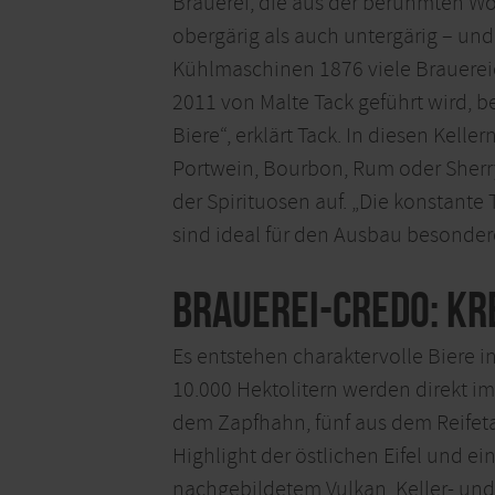
Brauerei, die aus der berühmten Wöl
obergärig als auch untergärig – und
Kühlmaschinen 1876 viele Brauereie
2011 von Malte Tack geführt wird, be
Biere“, erklärt Tack. In diesen Kell
Portwein, Bourbon, Rum oder Sherry
der Spirituosen auf. „Die konstante
sind ideal für den Ausbau besonder
Brauerei-Credo: Kre
Es entstehen charaktervolle Biere 
10.000 Hektolitern werden direkt i
dem Zapfhahn, fünf aus dem Reifeta
Highlight der östlichen Eifel und ei
nachgebildetem Vulkan. Keller- und 