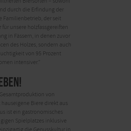
iltrierten Biersorten – sowohl
end durch die Erfindung der
Familienbetrieb, der seit
 für unsere holzfassgereiften
lang in Fässern, in denen zuvor
ancen des Holzes, sondern auch
euchtigkeit von 95 Prozent
omen intensiver.“
eben!
en Gesamtproduktion von
 hauseigene Biere direkt aus
us ist ein gastronomisches
ügigen Spielplatzes inklusive
inzigartig die Genusskultur in