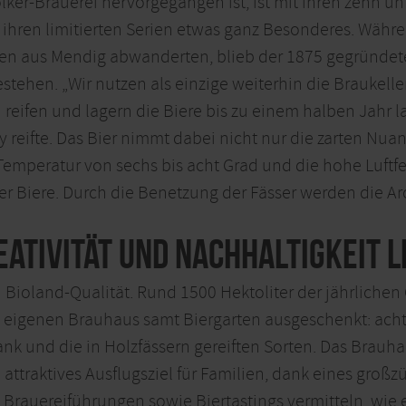
ker-Brauerei hervorgegangen ist, ist mit ihren zehn unf
 ihren limitierten Serien etwas ganz Besonderes. Währ
n aus Mendig abwanderten, blieb der 1875 gegründete 
stehen. „Wir nutzen als einzige weiterhin die Braukeller
ern reifen und lagern die Biere bis zu einem halben Jahr 
 reifte. Das Bier nimmt dabei nicht nur die zarten Nu
 Temperatur von sechs bis acht Grad und die hohe Luftf
er Biere. Durch die Benetzung der Fässer werden die Ar
ativität und Nachhaltigkeit l
in Bioland-Qualität. Rund 1500 Hektoliter der jährlich
m eigenen Brauhaus samt Biergarten ausgeschenkt: acht
nk und die in Holzfässern gereiften Sorten. Das Brauha
n attraktives Ausflugsziel für Familien, dank eines großz
Brauereiführungen sowie Biertastings vermitteln, wie e