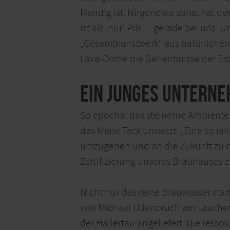
Mendig ist: Nirgendwo sonst hat der
ist als ‚nur‘ Pils… gerade bei uns. 
„Gesamtkunstwerk“ aus natürlichen
Lava-Dome die Geheimnisse der Erd
Ein junges Unterne
So epochal das steinerne Ambiente d
das Malte Tack umsetzt: „Eine so la
umzugehen und an die Zukunft zu den
Zertifizierung unseres Brauhauses er
Nicht nur das reine Brauwasser sta
von Michael Ullenbruch am Laacher 
der Hallertau angeliefert. Die ress