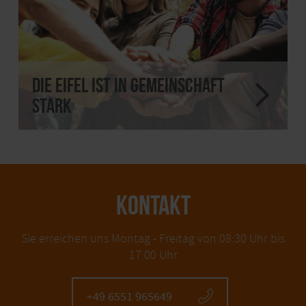
Die Eifel ist in Gemeinschaft
stark
KONTAKT
Sie erreichen uns Montag - Freitag von 08:30 Uhr bis
17:00 Uhr
+49 6551 965649