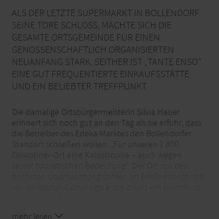
ALS DER LETZTE SUPERMARKT IN BOLLENDORF
SEINE TORE SCHLOSS, MACHTE SICH DIE
GESAMTE ORTSGEMEINDE FÜR EINEN
GENOSSENSCHAFTLICH ORGANISIERTEN
NEUANFANG STARK. SEITHER IST „TANTE ENSO“
EINE GUT FREQUENTIERTE EINKAUFSSTÄTTE
UND EIN BELIEBTER TREFFPUNKT.
Die damalige Ortsbürgermeisterin Silvia Hauer
erinnert sich noch gut an den Tag als sie erfuhr, dass
die Betreiber des Edeka-Marktes den Bollendorfer
Standort schließen wollen: „Für unseren 1.800
Einwohner-Ort eine Katastrophe – auch wegen
seiner touristischen Bedeutung“. Der Ort mit den
höchsten Übernachtungszahlen im Eifelkreis lebt von
seinen beiden Campingplätzen direkt am Grenzfluss
Sauer sowie Gästen, die in Ferienwohnungen,
Privatpensionen und der Jugendherberge
mehr lesen