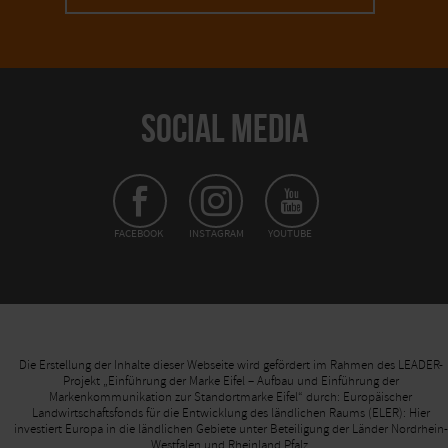
SOCIAL MEDIA
FACEBOOK
INSTAGRAM
YOUTUBE
Die Erstellung der Inhalte dieser Webseite wird gefördert im Rahmen des LEADER-
Projekt „Einführung der Marke Eifel – Aufbau und Einführung der
Markenkommunikation zur Standortmarke Eifel“ durch: Europäischer
Landwirtschaftsfonds für die Entwicklung des ländlichen Raums (ELER): Hier
investiert Europa in die ländlichen Gebiete unter Beteiligung der Länder Nordrhein-
Westfalen und Rheinland Pfalz.