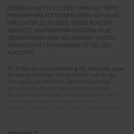
GEMEINSCHAFTLICH LEBEN, OHNE AUF SEINE
PRIVATSPHÄRE MIT EINER EIGENEN WOHNUNG
VERZICHTEN ZU MÜSSEN, DIESES KONZEPT
VERFOLGT DER PRYMPARK IN DÜREN. ALLE
GENERATIONEN SIND WILLKOMMEN UND EIN
FREUNDLICHES MITEINANDER IST TEIL DES
KONZEPTS.
Mit 30.000 qm ist das Gelände groß, beinhaltet sogar
ein kleines Wäldchen und es können noch einige
Wohngebäude entstehen. Noch sind nicht alle
geplanten Bauflächen bebaut, doch die ersten
Bewohnerinnen und Bewohner haben schon ihre
Wohnungen bezogen. Sie genießen das
gemeinschaftliche Leben, ohne auf ihre eigene vier
Wände verzichten zu müssen. Der PrymPark ist eine
Cohousing- und Klimaschutzsiedlung mitten in
Düren. Das Gelände gehört der Evangelischen
mehr lesen