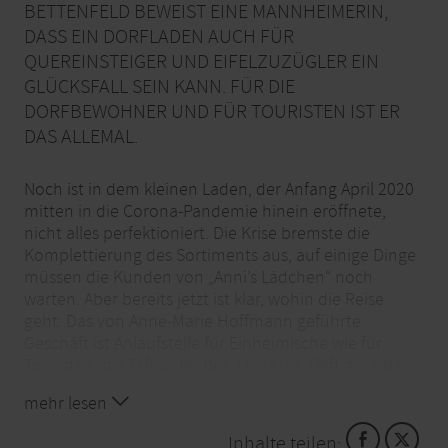
BETTENFELD BEWEIST EINE MANNHEIMERIN,
DASS EIN DORFLADEN AUCH FÜR
QUEREINSTEIGER UND EIFELZUZÜGLER EIN
GLÜCKSFALL SEIN KANN. FÜR DIE
DORFBEWOHNER UND FÜR TOURISTEN IST ER
DAS ALLEMAL.
Noch ist in dem kleinen Laden, der Anfang April 2020
mitten in die Corona-Pandemie hinein eröffnete,
nicht alles perfektioniert. Die Krise bremste die
Komplettierung des Sortiments aus, auf einige Dinge
müssen die Kunden von „Anni’s Lädchen“ noch
warten. Aber bereits jetzt ist klar, wohin die Reise
geht: Das von Anne-Marie Hoffmann geführte
Geschäft ist Anlaufstelle für Einheimische wie für
Touristen, die Erfrischendes, Leckeres, Deftiges oder
Schönes wollen. Es gibt Eier, Nudeln, Geflügel,
mehr lesen
Wurstwaren, Getränke aller Art vom Eifel-Premium-
Brand bis zum Sprudel, besondere Eisspezialitäten
Inhalte teilen: