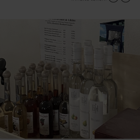
und Honig oder auch handgefertigte Taschen,
Tassen, Postkarten oder Kalender mit Eifelmotiven.
Die vollständige Grundversorgung an Non-Food-
Artikeln und frische Backwaren werden spätestens
zum Winteranfang dazukommen.
Die Eifel im Herzen
Anne-Marie Hoffmann setzt voll auf die Qualitäten
der Eifel, viele ihrer Angebote stammen von
zertifizierten Erzeugern der Regionalmarke EIFEL.
Dabei lebt die junge Mutter eines kleinen Sohnes
erst seit fünf Jahren in Bettenfeld, einem 700-Seelen-
Dorf bei Manderscheid. Sie kam aus der Großstadt
Mannheim her, der Liebe zu ihrem Ehemann wegen.
Der ist ein echter Eifeler und hatte das Haus
gegenüber der Kirche vor Jahren gekauft. Ganz
früher beherbergte es bereits ein
Lebensmittelgeschäft; das zog um, und in der Folge
wurden die Räume im Erdgeschoss nur noch als