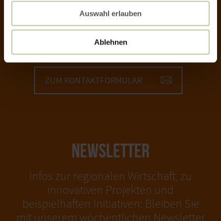
Öffnungszeiten
Sie erreichen uns Montag - Freitag von 08:30 Uhr bis
Auswahl erlauben
17:00 Uhr
Mo-Do 16 bis 19 Uhr
Fr 16 bis 20 Uhr
Sa 9 bis 13 Uhr
Ablehnen
+49 6551 965649
ZUM KONTAKTFORMULAR
NEWSLETTER
Infos zur regionalen Wirtschaft, zu
innovativen Projekten und
beispielhaften Initiativen: Bleiben Sie
mit unserem wöchentlichen Newsletter