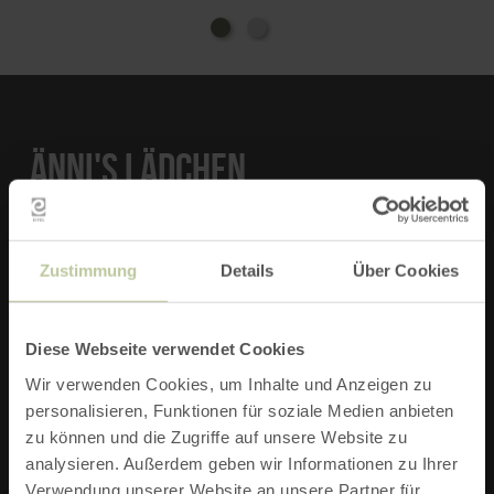
Abstellkammer genutzt. „Das fand ich viel zu schade“,
erinnert sich Anne-Marie, die von allen längst Anni
genannt wird, „außerdem gab es schon einige Jahre
keinen Laden mehr im Dorf. Der Bürgermeister fragte
an, ob ich nicht Lust hätte, im eigenen Haus wieder
ein Geschäft zu eröffnen.“ Sie hatte, auch weil sie
ÄNNI'S LÄDCHEN
eine familienfreundliche Alternative zu ihrem
angestammten Beruf als Altenpflegerin suchte.
Seitdem ist „Anni’s Lädchen“ in Betrieb.
Kirchweg 21
54533 Bettenfeld
Freundlichkeit punktet
Zustimmung
Details
Über Cookies
Als Zugezogene fühlt sich Anne-Marie Hoffmann
ZUR WEBSITE
bestens angenommen und aufgehoben im Eifeldorf.
Diese Webseite verwendet Cookies
„Ich erlebe hier sehr viel Hilfsbereitschaft. Auf dem
Wir verwenden Cookies, um Inhalte und Anzeigen zu
Land lernt man, was Leben eigentlich heißt.“ Hier ist
E-MAIL VERFASSEN
personalisieren, Funktionen für soziale Medien anbieten
Zeit zum Reden beim Einkaufen, die Klönbank vor
zu können und die Zugriffe auf unsere Website zu
dem Schaufenster wird gern genutzt. Auch die
Beziehungen zu den Eifeler Geschäftspartnern und
analysieren. Außerdem geben wir Informationen zu Ihrer
Lieferanten gestalten sich unkompliziert. „Wenn man
Verwendung unserer Website an unsere Partner für