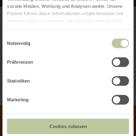
offen und humorvoll ist, kommt das vielfach zurück.“
soziale Medien, Werbung und Analysen weiter. Unsere
Bettenfeld ist für sie auch ökonomisch ein guter
Partner führen diese Informationen möglicherweise mit
Standort für den Start in die eigene berufliche
weiteren Daten zusammen, die Sie ihnen bereitgestellt
Existenz – nicht nur, weil sie keine Miete zahlen muss
haben oder die sie im Rahmen Ihrer Nutzung der Dienste
und das Familienleben im selben Haus stattfindet
Bitte akzeptieren Sie den Einsatz aller
gesammelt haben.
Einwilligungsauswahl
wie das Geschäft. Das nämlich liegt an einem
Cookies, um den Inhalt dieser Seite
Notwendig
frequentierten Wanderweg, der den
Mosenbergkrater mit dem Meerfelder Maar
sehen zu können.
verbindet; spontane Laufkundschaft auf der Suche
Präferenzen
nach Erfrischungen entdeckt so den Laden. Viele
Alle Cookies Freigeben
Ferienwohnungen gibt es im Dorf. Deren Bewohner
KARTE ÖFFNEN
auf Zeit ebenso wie die Einheimischen müssten
Statistiken
ohne „Anni’s Lädchen“ kurvenreiche Einkaufsfahrten
auf sich nehmen. Alle sind froh, dass dies
ausgerechnet seit Coronazeiten nicht mehr
Marketing
notwendig ist.
KONTAKT
Cookies zulassen