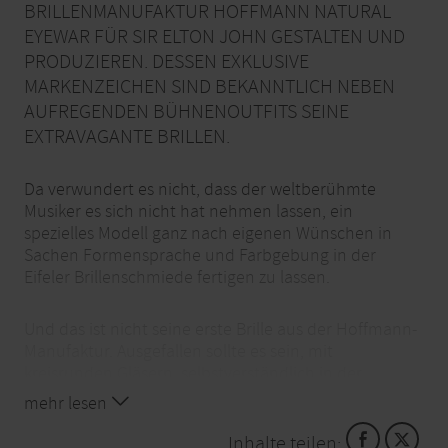
BRILLENMANUFAKTUR HOFFMANN NATURAL
EYEWAR FÜR SIR ELTON JOHN GESTALTEN UND
PRODUZIEREN. DESSEN EXKLUSIVE
MARKENZEICHEN SIND BEKANNTLICH NEBEN
AUFREGENDEN BÜHNENOUTFITS SEINE
EXTRAVAGANTE BRILLEN.
Da verwundert es nicht, dass der weltberühmte
Musiker es sich nicht hat nehmen lassen, ein
spezielles Modell ganz nach eigenen Wünschen in
Sachen Formensprache und Farbgebung in der
Eifeler Brillenschmiede fertigen zu lassen.
Und das ist nicht seine erste Brille aus der Hoffmann-
Manufaktur. Ausgefallen sollte es sein, mit
kreisrunden Gläsern, selbstverständlich in der
individuellen Passform gefertigt. Ein strahlendes Blau
mehr lesen
unterstreicht die coole Form, und lila-getönte
Sonnengläser bilden einen spannenden Kontrast.
Inhalte teilen: