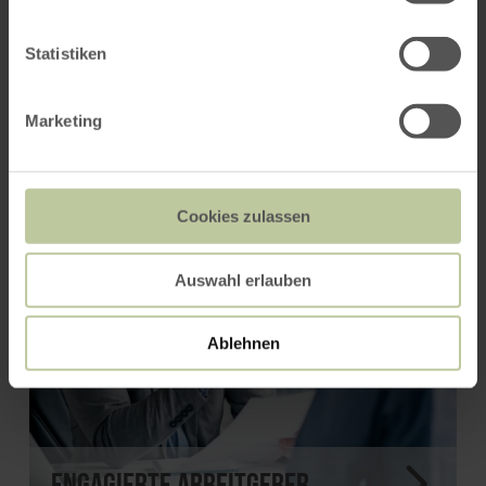
Weitere Infos zu Eifeler
Statistiken
Arbeitgebern
Marketing
Cookies zulassen
Auswahl erlauben
Ablehnen
Engagierte Arbeitgeber