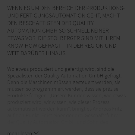
WENN ES UM DEN BEREICH DER PRODUKTIONS-
UND FERTIGUNGSAUTOMATION GEHT, MACHT
DEN BESCHÄFTIGTEN DER QUALITY
AUTOMATION GMBH SO SCHNELL KEINER
ETWAS VOR. DIE STOLBERGER SIND MIT IHREM
KNOW-HOW GEFRAGT – IN DER REGION UND
WEIT DARÜBER HINAUS.
Wo etwas produziert und gefertigt wird, sind die
Spezialisten der Quality Automation GmbH gefragt.
Denn die Maschinen müssen gesteuert werden, sie
müssen so programmiert werden, dass sie präzise
Produkte fertigen. „Unsere Kunden wissen, wie etwas
produziert wird, wir wissen, wie dieser Prozess
automatisiert werden kann“, bringt es Andreas Fritz
auf den Punkt. Er ist einer der drei Geschäftsführer
der Quality Automation GmbH und Sohn des
Firmengründers Michael Fritz. Der hatte 2000 mit
mehr lesen