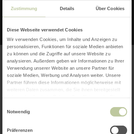
Zustimmung
Details
Über Cookies
E-MAIL VERFASSEN
Diese Webseite verwendet Cookies
Wir verwenden Cookies, um Inhalte und Anzeigen zu
personalisieren, Funktionen für soziale Medien anbieten
zu können und die Zugriffe auf unsere Website zu
analysieren. Außerdem geben wir Informationen zu Ihrer
Verwendung unserer Website an unsere Partner für
Bitte akzeptieren Sie den Einsatz aller
soziale Medien, Werbung und Analysen weiter. Unsere
Cookies, um den Inhalt dieser Seite
Partner führen diese Informationen möglicherweise mit
sehen zu können.
weiteren Daten zusammen, die Sie ihnen bereitgestellt
haben oder die sie im Rahmen Ihrer Nutzung der Dienste
gesammelt haben.
Alle Cookies Freigeben
Einwilligungsauswahl
Notwendig
KARTE ÖFFNEN
Präferenzen