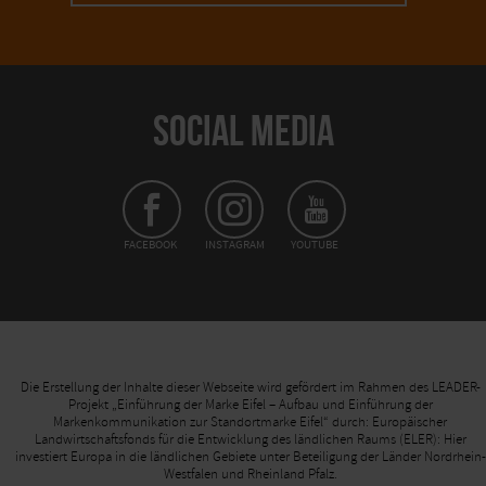
SOCIAL MEDIA
FACEBOOK
INSTAGRAM
YOUTUBE
Die Erstellung der Inhalte dieser Webseite wird gefördert im Rahmen des LEADER-
Projekt „Einführung der Marke Eifel – Aufbau und Einführung der
Markenkommunikation zur Standortmarke Eifel“ durch: Europäischer
Landwirtschaftsfonds für die Entwicklung des ländlichen Raums (ELER): Hier
investiert Europa in die ländlichen Gebiete unter Beteiligung der Länder Nordrhein-
Westfalen und Rheinland Pfalz.