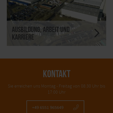
Ausbildung, Arbeit und
Karriere
KONTAKT
Sie erreichen uns Montag - Freitag von 08:30 Uhr bis
17:00 Uhr
+49 6551 965649