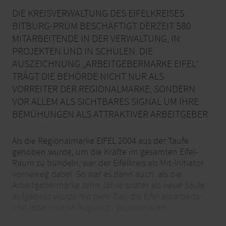
DIE KREISVERWALTUNG DES EIFELKREISES
BITBURG-PRÜM BESCHÄFTIGT DERZEIT 580
MITARBEITENDE IN DER VERWALTUNG, IN
PROJEKTEN UND IN SCHULEN. DIE
AUSZEICHNUNG „ARBEITGEBERMARKE EIFEL“
TRÄGT DIE BEHÖRDE NICHT NUR ALS
VORREITER DER REGIONALMARKE, SONDERN
VOR ALLEM ALS SICHTBARES SIGNAL UM IHRE
BEMÜHUNGEN ALS ATTRAKTIVER ARBEITGEBER.
Als die Regionalmarke EIFEL 2004 aus der Taufe
gehoben wurde, um die Kräfte im gesamten Eifel-
Raum zu bündeln, war der Eifelkreis als Mit-Initiator
vorneweg dabei. So war es dann auch, als die
Arbeitgebermarke zehn Jahre später als neue Säule
aufgebaut wurde mit dem Ziel, die Eifel als arbeits-
und lebenswerte Region zu positionieren.