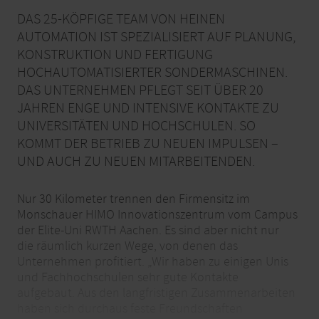
DAS 25-KÖPFIGE TEAM VON HEINEN
AUTOMATION IST SPEZIALISIERT AUF PLANUNG,
KONSTRUKTION UND FERTIGUNG
HOCHAUTOMATISIERTER SONDERMASCHINEN.
DAS UNTERNEHMEN PFLEGT SEIT ÜBER 20
JAHREN ENGE UND INTENSIVE KONTAKTE ZU
UNIVERSITÄTEN UND HOCHSCHULEN. SO
KOMMT DER BETRIEB ZU NEUEN IMPULSEN –
UND AUCH ZU NEUEN MITARBEITENDEN.
Nur 30 Kilometer trennen den Firmensitz im
Monschauer HIMO Innovationszentrum vom Campus
der Elite-Uni RWTH Aachen. Es sind aber nicht nur
die räumlich kurzen Wege, von denen das
Unternehmen profitiert. „Wir haben zu einigen Unis
und Fachhochschulen sehr gute Kontakte
aufgebaut. Aus den langfristigen Zusammenarbeiten
haben sich durchaus feste Freundschaften