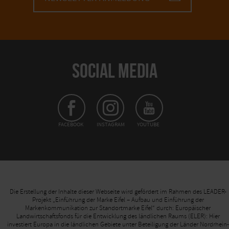
SOCIAL MEDIA
FACEBOOK
INSTAGRAM
YOUTUBE
Die Erstellung der Inhalte dieser Webseite wird gefördert im Rahmen des LEADER-
Projekt „Einführung der Marke Eifel – Aufbau und Einführung der
Markenkommunikation zur Standortmarke Eifel“ durch: Europäischer
Landwirtschaftsfonds für die Entwicklung des ländlichen Raums (ELER): Hier
investiert Europa in die ländlichen Gebiete unter Beteiligung der Länder Nordrhein-