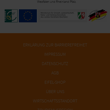
Westfalen und Rheinland Pfalz.
ERKLÄRUNG ZUR BARRIEREFREIHET
IMPRESSUM
DATENSCHUTZ
AGB
EIFEL-SHOP
ÜBER UNS
WIRTSCHAFTSSTANDORT