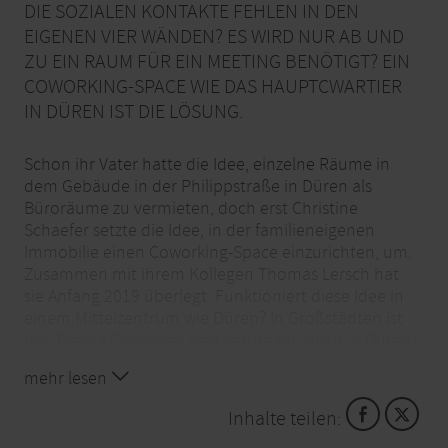
DIE SOZIALEN KONTAKTE FEHLEN IN DEN
EIGENEN VIER WÄNDEN? ES WIRD NUR AB UND
ZU EIN RAUM FÜR EIN MEETING BENÖTIGT? EIN
COWORKING-SPACE WIE DAS HAUPTCWARTIER
IN DÜREN IST DIE LÖSUNG.
Schon ihr Vater hatte die Idee, einzelne Räume in
dem Gebäude in der Philippstraße in Düren als
Büroräume zu vermieten, doch erst Christine
Schaefer setzte die Idee, in der familieneigenen
Immobilie einen Coworking-Space einzurichten, um.
Zusammen mit ihrem Kollegen Thomas Lersch hat
sie Anfang 2019 überlegt: Funktioniert diese Idee in
einem Mittelzentrum wie Düren? In Großstädten ist
das Thema Coworken weit verbreitet, doch in Düren?
Schaefer und Lersch waren optimistisch und
mehr lesen
stürzten sich ins kalte Wasser. Die
Verkehrsanbindung ist gut, der Bahnhof nicht weit
Inhalte teilen:
entfernt, Parkplätze sind vorhanden und für eine