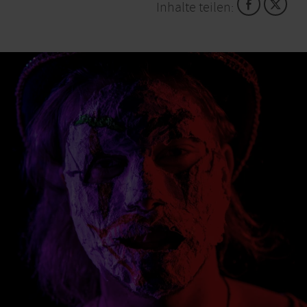
Inhalte teilen:
spielerisch vermittelt werden. Doch wie genau geht
das, was brauche ich dazu? Antworten auf Fragen
wie diese erhalten angehende Erzieherinnen und
Erzieher am Berufskolleg Simmerath/Stolberg. Dort
haben die jungen Menschen die Wahl zwischen
verschiedenen Schwerpunkten, die sie belegen
können, um den Abschluss Erzieherin Plus/Erzieher
Plus zu erhalten. Absolvieren sie entsprechende
Module erhalten sie am Ende der dreijährigen
Ausbildung ein Zertifikat als Erlebnispädagogin/e,
EU-Pädagogin/e, Übungsleiter/in C oder als
Kulturpädagogin/e.
Magie des Theaters
kennenlernen
Die Kultur erfülle viele Aufgaben, führt Wagner aus.
Zum einen ist es gut für die persönliche Entwicklung