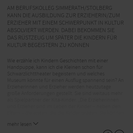
AM BERUFSKOLLEG SIMMERATH/STOLBERG
KANN DIE AUSBILDUNG ZUR ERZIEHERIN/ZUM
ERZIEHER MIT EINEM SCHWERPUNKT IN KULTUR
ABSOLVIERT WERDEN. DABEI BEKOMMEN SIE
DAS RÜSTZEUG UM SPÄTER DIE KINDERN FÜR
KULTUR BEGEISTERN ZU KÖNNEN
Wie erzähle ich Kindern Geschichten mit einer
Handpuppe, kann ich die Kleinen schon für
Schwarzlichttheater begeistern und welches
Museum könnte für einen Ausflug spannend sein? An
Erzieherinnen und Erzieher werden heutzutage
große Anforderungen gestellt. Sie sind weitaus mehr
als Spielpartner der Kita-Kinder. „Die Erzieherinnen
und Erzieher sind im Leben der Kinder – neben den
Eltern – die ersten, die die Kinder prägen. Sie können
ihren Blick schärfen und säen Samen für die spätere
mehr lesen
Entwicklung der Kinder“, sagt Schulleiterin Ingrid
Wagner. Mit Hilfe der Kultur können viele Lerninhalte