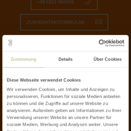
+49 6551 965649
ZUM KONTAKTFORMULAR
Zustimmung
Details
Über Cookies
NEWSLETTER
Infos zur regionalen Wirtschaft, zu
Diese Webseite verwendet Cookies
innovativen Projekten und
Wir verwenden Cookies, um Inhalte und Anzeigen zu
beispielhaften Initiativen: Bleiben Sie
personalisieren, Funktionen für soziale Medien anbieten
mit unserem wöchentlichen Newsletter
zu können und die Zugriffe auf unsere Website zu
auf dem Laufenden!
analysieren. Außerdem geben wir Informationen zu Ihrer
Verwendung unserer Website an unsere Partner für
soziale Medien, Werbung und Analysen weiter. Unsere