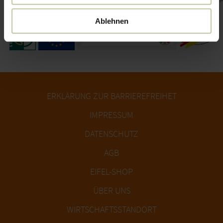
investiert Europa in die ländlichen Gebiete unter Beteiligung der Länder Nordrhein-
Westfalen und Rheinland Pfalz.
Ablehnen
ERKLÄRUNG ZUR BARRIEREFREIHET
IMPRESSUM
DATENSCHUTZ
AGB
EIFEL-SHOP
ÜBER UNS
WIRTSCHAFTSSTANDORT