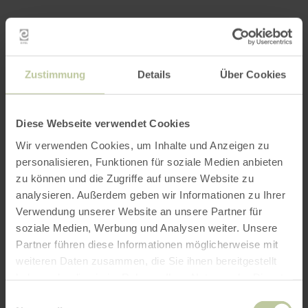
Zustimmung
Details
Über Cookies
Diese Webseite verwendet Cookies
Wir verwenden Cookies, um Inhalte und Anzeigen zu
personalisieren, Funktionen für soziale Medien anbieten
zu können und die Zugriffe auf unsere Website zu
analysieren. Außerdem geben wir Informationen zu Ihrer
Verwendung unserer Website an unsere Partner für
soziale Medien, Werbung und Analysen weiter. Unsere
WfG Vulkaneifel
Partner führen diese Informationen möglicherweise mit
Mainzer Straße 24, 54550 Daun, Tel.
weiteren Daten zusammen, die Sie ihnen bereitgestellt
06592/933200.
haben oder die sie im Rahmen Ihrer Nutzung der Dienste
gesammelt haben.
Einwilligungsauswahl