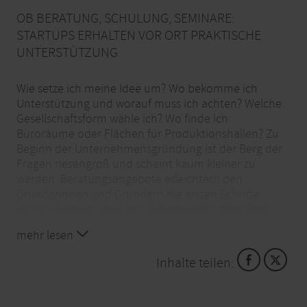
OB BERATUNG, SCHULUNG, SEMINARE:
STARTUPS ERHALTEN VOR ORT PRAKTISCHE
UNTERSTÜTZUNG
Wie setze ich meine Idee um? Wo bekomme ich
Unterstützung und worauf muss ich achten? Welche
Gesellschaftsform wähle ich? Wo finde ich
Büroräume oder Flächen für Produktionshallen? Zu
Beginn der Unternehmensgründung ist der Berg der
Fragen riesengroß und scheint kaum kleiner zu
werden. Beratungsangebote erleichtern den
Gründerinnen und Gründern die ersten Schritte.
Jemand schaut über den Businessplan, gibt Tipps
zur Finanzierung oder Förderprogrammen und
mehr lesen
erklärt formale Voraussetzungen.
Inhalte teilen:
Die Wirtschaftsförderungsgesellschaften der Kreise
sind die ersten Ansprechpartner. Sie kennen sich in
der Gründerszene aus und greifen gerne unter die