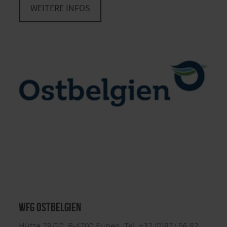
WEITERE INFOS
WfG Ostbelgien
Hütte 79/20, B-4700 Eupen, Tel. +32 (0)87/ 56 82