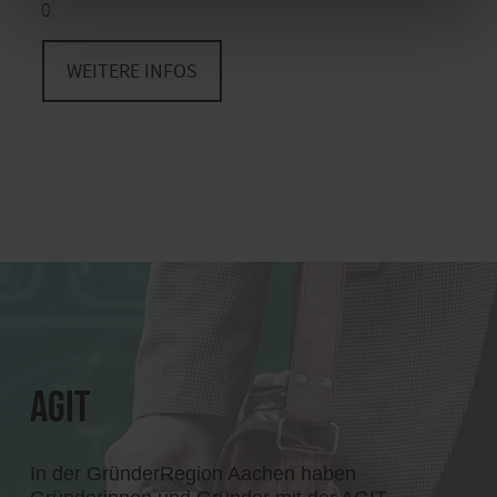
0.
WEITERE INFOS
AGIT
In der GründerRegion Aachen haben