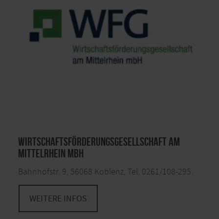
Arme und unterstützen bei allen Fragen rund um
das Thema Gründen. Es werden Veranstaltungen wie
beispielsweise die Seminare von „Existenzia“
angeboten und es können individuelle
Beratungstermine vereinbart werden. Aber auch die
Industrie- und Handelskammern wie auch die
Handwerkskammern beraten und unterstützen.
Wirtschaftsförderungen:
Wirtschaftsförderungsgesellschaft am
Mittelrhein mbH
Bahnhofstr. 9, 56068 Koblenz, Tel. 0261/108-295.
WEITERE INFOS