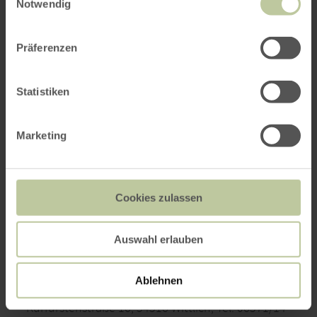
WEITERE INFOS
Notwendig
Präferenzen
Statistiken
Marketing
Cookies zulassen
Auswahl erlauben
Wirtschaftsförderung Bernkastel-Wittlich
Ablehnen
Kurfürstenstraße 16, 54516 Wittlich, Tel. 06571/14-