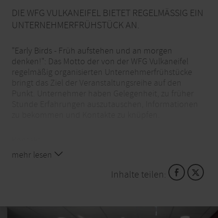
DIE WFG VULKANEIFEL BIETET REGELMÄSSIG EIN U
NTERNEHMERFRÜHSTÜCK AN.
"Early Birds - Früh aufstehen und an morgen
denken!": Das Motto der von der WFG Vulkaneifel
regelmäßig organisierten Unternehmerfrühstücke
bringt das Ziel der Veranstaltungsreihe auf den
Punkt. Unternehmer haben Gelegenheit, zu früher
Stunde Erfahrungen auszutauschen, Informationen
zu bekommen und Kontakte zu knüpfen.
Kontakt:
WfG Vulkaneifel
mehr lesen
Judith Klassmann-Laux: Tel 065 92 / 93 32 05
Email: judith.klassmann-laux@wfg-vulkaneifel.de
Inhalte teilen:
weitere Infos