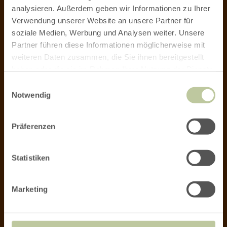
analysieren. Außerdem geben wir Informationen zu Ihrer
KONTAKT
Verwendung unserer Website an unsere Partner für
soziale Medien, Werbung und Analysen weiter. Unsere
Partner führen diese Informationen möglicherweise mit
Sie erreichen uns Montag - Freitag von 08:30 Uhr bis
weiteren Daten zusammen, die Sie ihnen bereitgestellt
17:00 Uhr
haben oder die sie im Rahmen Ihrer Nutzung der Dienste
gesammelt haben.
Einwilligungsauswahl
+49 6551 965649
Notwendig
ZUM KONTAKTFORMULAR
Präferenzen
Statistiken
Marketing
NEWSLETTER
Infos zur regionalen Wirtschaft, zu