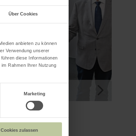
Über Cookies
 Medien anbieten zu können
hrer Verwendung unserer
 führen diese Informationen
ie im Rahmen Ihrer Nutzung
 10
Marketing
Cookies zulassen