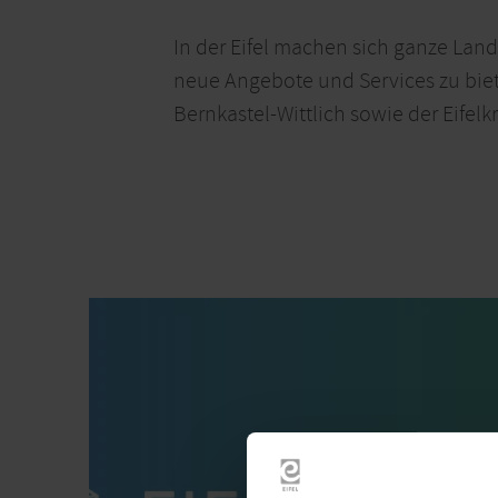
In der Eifel machen sich ganze Land
neue Angebote und Services zu biet
Bernkastel-Wittlich sowie der Eifel