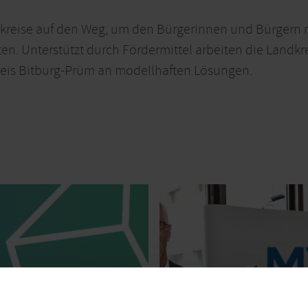
kreise auf den Weg, um den Bürgerinnen und Bürgern mi
en. Unterstützt durch Fördermittel arbeiten die Landk
kreis Bitburg-Prüm an modellhaften Lösungen.