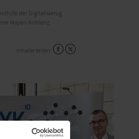
thilfe der Digitalisierug
reise Mayen-Koblenz,
Inhalte teilen: