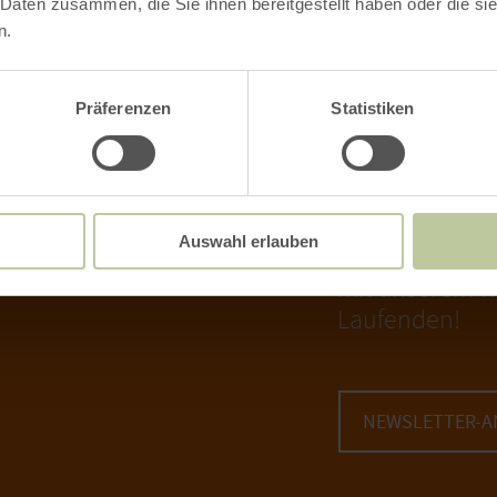
 Daten zusammen, die Sie ihnen bereitgestellt haben oder die s
n.
Präferenzen
Statistiken
NEWSLETTE
Infos zur regio
bis 17:00 Uhr
Auswahl erlauben
Projekten und b
mit unserem w
Laufenden!
NEWSLETTER-