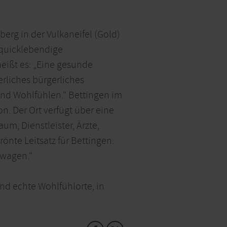
berg in der Vulkaneifel (Gold)
 quicklebendige
heißt es: „Eine gesunde
erliches bürgerliches
und Wohlfühlen.“ Bettingen im
n. Der Ort verfügt über eine
um, Dienstleister, Ärzte,
nte Leitsatz für Bettingen:
 wagen.“
nd echte Wohlfühlorte, in