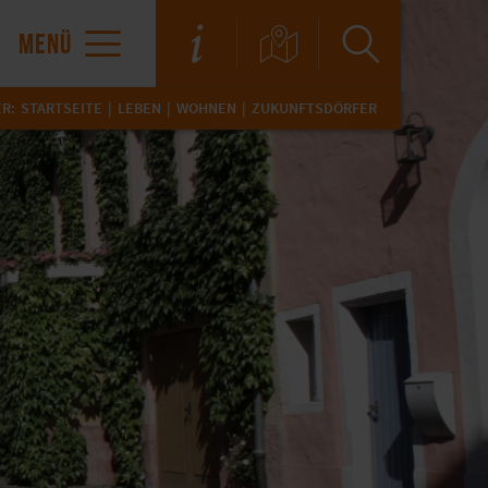
MENÜ
ER:
STARTSEITE
LEBEN
WOHNEN
ZUKUNFTSDÖRFER