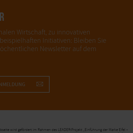
R
nalen Wirtschaft, zu innovativen
eispielhaften Initiativen: Bleiben Sie
öchentlichen Newsletter auf dem
ANMELDUNG
Webseite wird gefördert im Rahmen des LEADER-Projekt „Einführung der Marke Eifel –