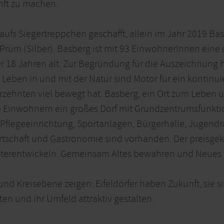
nft zu machen.
s aufs Siegertreppchen geschafft, allein im Jahr 2019 Bas
-Prüm (Silber). Basberg ist mit 93 EinwohnerInnen eine
ter 18 Jahren alt. Zur Begründung für die Auszeichnung 
Leben in und mit der Natur sind Motor für ein kontinui
rzehnten viel bewegt hat. Basberg, ein Ort zum Leben 
0 Einwohnern ein großes Dorf mit Grundzentrumsfunktio
e, Pflegeeinrichtung, Sportanlagen, Bürgerhalle, Jugendra
chaft und Gastronomie sind vorhanden. Der preisgekrö
weiterentwickeln. Gemeinsam Altes bewahren und Neues
d Kreisebene zeigen: Eifeldörfer haben Zukunft, sie si
 und ihr Umfeld attraktiv gestalten.