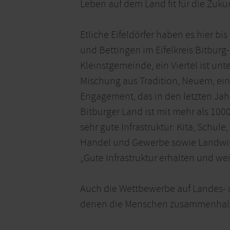
Leben auf dem Land fit für die Zuku
Etliche Eifeldörfer haben es hier bi
und Bettingen im Eifelkreis Bitburg
Kleinstgemeinde, ein Viertel ist un
Mischung aus Tradition, Neuem, ein 
Engagement, das in den letzten Jah
Bitburger Land ist mit mehr als 100
sehr gute Infrastruktur: Kita, Schul
Handel und Gewerbe sowie Landwirts
„Gute Infrastruktur erhalten und 
Auch die Wettbewerbe auf Landes- un
denen die Menschen zusammenhalten