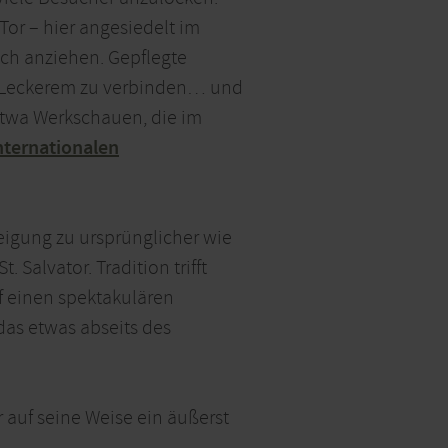
Tor – hier angesiedelt im
ch anziehen. Gepflegte
it Leckerem zu verbinden… und
 etwa Werkschauen, die im
nternationalen
Neigung zu ursprünglicher wie
Salvator. Tradition trifft
f einen spektakulären
das etwas abseits des
 auf seine Weise ein äußerst