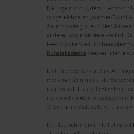
Die Lage macht’s, denn Heimbach ist
ausgezeichneten „Wander-Bahnhof“ 
Gastronomie gibt es in den Gassen
anderes, was eine Reise wert ist. 
beeindruckenden Buntsandsteinrot
Kunstakademie
werden Talente aus
Nicht nur die Burg ist eine Art Pilg
moderner Spiritualität durch die bem
nahtlos auf stilvolle Schlichtheit
italienischen Altar aus schwarzem 
Ortskerns im Wald gelegene, stets k
Der staatlich anerkannte Luftkurort
attraktives Eifelstädtchen.