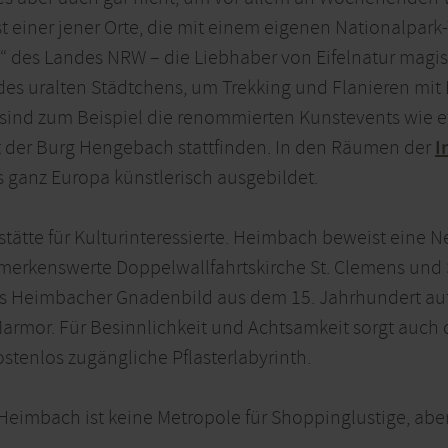
 einer jener Orte, die mit einem eigenen Nationalpark-
des Landes NRW – die Liebhaber von Eifelnatur magis
 des uralten Städtchens, um Trekking und Flanieren m
Da sind zum Beispiel die renommierten Kunstevents wie
 der Burg Hengebach stattfinden. In den Räumen der
I
 ganz Europa künstlerisch ausgebildet.
erstätte für Kulturinteressierte. Heimbach beweist eine 
erkenswerte Doppelwallfahrtskirche St. Clemens und St. 
, das Heimbacher Gnadenbild aus dem 15. Jahrhundert au
Marmor. Für Besinnlichkeit und Achtsamkeit sorgt auch 
ostenlos zugängliche Pflasterlabyrinth.
 Heimbach ist keine Metropole für Shoppinglustige, aber