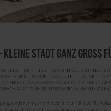
 kleine Stadt ganz groß f
 HEIMBACH DIE KLEINSTE STADT IN NORDRHEIN-WESTFA
TER WÄHRENDE HISTORIE ZURÜCK. HEUTE PUNKTET SIE 
M JUGENDSTIL-WASSERKRAFTWERK, QUICKLEBENDIGER
EBACH ALS SITZ EINER INTERNATIONALEN KUNSTAKAD
pingtrends kann es Heimbach in der Nähe der Rurtalspe
es aber auch gar nicht, um vor allem an Wochenenden 