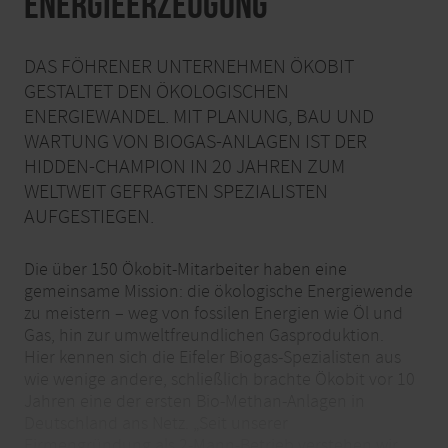
Energieerzeugung
DAS FÖHRENER UNTERNEHMEN ÖKOBIT
GESTALTET DEN ÖKOLOGISCHEN
ENERGIEWANDEL. MIT PLANUNG, BAU UND
WARTUNG VON BIOGAS-ANLAGEN IST DER
HIDDEN-CHAMPION IN 20 JAHREN ZUM
WELTWEIT GEFRAGTEN SPEZIALISTEN
AUFGESTIEGEN.
Die über 150 Ökobit-Mitarbeiter haben eine
gemeinsame Mission: die ökologische Energiewende
zu meistern – weg von fossilen Energien wie Öl und
Gas, hin zur umweltfreundlichen Gasproduktion.
Hier kennen sich die Eifeler Biogas-Spezialisten aus
wie wenige andere, schließlich brachte Ökobit vor 10
Jahren eine der ersten Bio-Methan-Anlagen in
Deutschland ans Netz. „Seit unserer
Firmengründung als 2-Mann-Betrieb verstehen wir