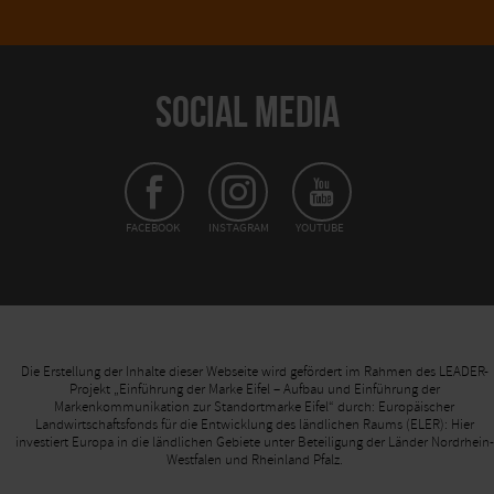
SOCIAL MEDIA
FACEBOOK
INSTAGRAM
YOUTUBE
Die Erstellung der Inhalte dieser Webseite wird gefördert im Rahmen des LEADER-
Projekt „Einführung der Marke Eifel – Aufbau und Einführung der
Markenkommunikation zur Standortmarke Eifel“ durch: Europäischer
Landwirtschaftsfonds für die Entwicklung des ländlichen Raums (ELER): Hier
investiert Europa in die ländlichen Gebiete unter Beteiligung der Länder Nordrhein-
Westfalen und Rheinland Pfalz.