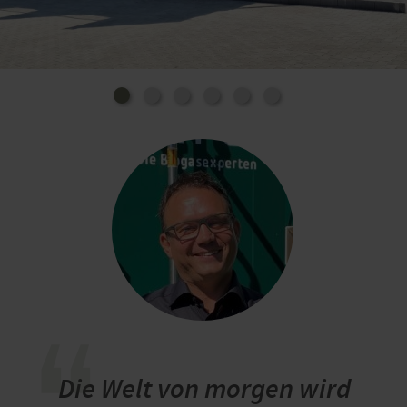
Reststoffen aus dem Ackerbau. Auch neue
Energiepflanzen wie die Silphie tragen zur
Nachhaltigkeit bei: Sie verhindert mit ihrer
Durchwurzelung die Bodenerosion, kommt
weitestgehend ohne Pflanzenschutzmittel aus und
ist als Blühweide ein positiver Beitrag zur
Biodiversität. Während die Fasern der schnell
wachsenden Pflanzen für die Papierherstellung
genutzt werden können, landen die nicht nutzbaren
Reste als Energieträger in den Biogasanlagen. Die
Gärreste aus den Anlagen dienen als
umweltfreundlicher Dünger auf den Anbauflächen –
somit schließt sich der Wertstoffkreislauf.
In der Eifel gehen
Forscherdrang &
Pioniergeist Hand-in-Hand
Die Welt von morgen wird