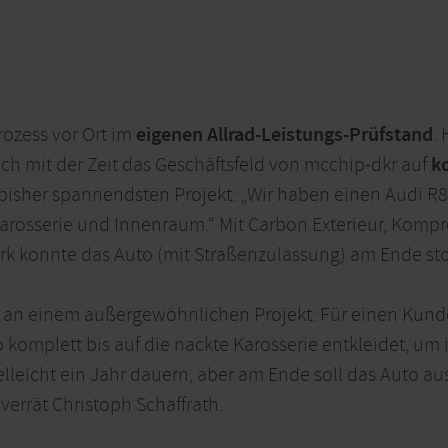
rozess vor Ort im
eigenen Allrad-Leistungs-Prüfstand
.
sich mit der Zeit das Geschäftsfeld von mcchip-dkr auf
k
 bisher spannendsten Projekt: „Wir haben einen Audi R
Karosserie und Innenraum.“ Mit Carbon Exterieur, Komp
rk konnte das Auto (mit Straßenzulassung) am Ende sto
er an einem außergewöhnlichen Projekt: Für einen Kun
 komplett bis auf die nackte Karosserie entkleidet, u
ielleicht ein Jahr dauern, aber am Ende soll das Auto 
errät Christoph Schaffrath.