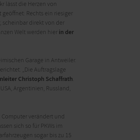
r lässt die Herzen von
eöffnet: Rechts ein riesiger
, scheinbar direkt von der
anzen Welt werden hier
in der
eimischen Garage in Antweiler.
richtet. „Die Auftragslage
nleiter Christoph Schaffrath
.
 USA, Argentinien, Russland,
m Computer verändert und
assen sich so für PKWs im
arfahrzeugen sogar bis zu 15