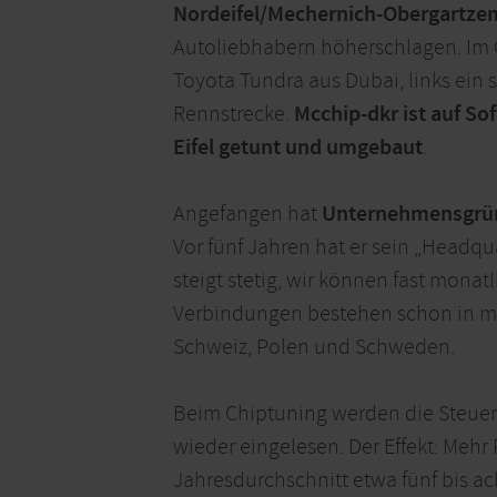
Nordeifel/Mechernich-Obergartze
Autoliebhabern höherschlagen. Im G
Toyota Tundra aus Dubai, links ein s
Rennstrecke.
Mcchip-dkr ist auf So
Eifel getunt und umgebaut
.
Angefangen hat
Unternehmensgrün
Vor fünf Jahren hat er sein „Headqu
steigt stetig, wir können fast mona
Verbindungen bestehen schon in mehr
Schweiz, Polen und Schweden.
Beim Chiptuning werden die Steuer
wieder eingelesen. Der Effekt: Mehr 
Jahresdurchschnitt etwa fünf bis a