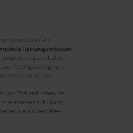
 Hier kommt es auf die
omplette Fahrzeugumbauten
.
8 komplett umgebaut, also
ressor Kit, Abgasanlage und
lze 950 PS vorweisen.
den aus Thailand haben die
m ihn wieder neu aufzubauen.
aussehen wie aus dem 90er-