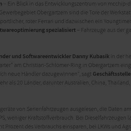
m
– Ein Blick in das Entwicklungszentrum von mcchip-dk
ewerbegebiet Obergartzem sind die Tore der Werkstatt g
portlicher, roter Ferrari und dazwischen ein Youngtimer
ftwareoptimierung spezialisiert
– Fahrzeuge aus der g
der und Softwareentwickler Danny Kubasik
in der h
arter“ am Christian-Schlömer-Ring in Obergartzem einge
tlich neue Händler dazugewinnen“, sagt
Geschäftsstelle
 als 20 Länder, darunter Australien, China, Thailand,
geräte von Serienfahrzeugen ausgelesen, die Daten a
PS, weniger Kraftstoffverbrauch. Bei Dieselfahrzeugen l
cht Prozent des Verbrauchs einsparen, bei LKWs und Agr