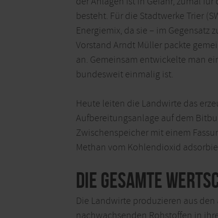
der Anlagen ist in Gefahr, zumal f
besteht. Für die Stadtwerke Trier (
Energiemix, da sie – im Gegensatz 
Vorstand Arndt Müller packte geme
an. Gemeinsam entwickelte man ein 
bundesweit einmalig ist.
Heute leiten die Landwirte das erz
Aufbereitungsanlage auf dem Bitbu
Zwischenspeicher mit einem Fassun
Methan vom Kohlendioxid adsorbiert,
Die gesamte Wertsc
Die Landwirte produzieren aus den a
nachwachsenden Rohstoffen in ihre