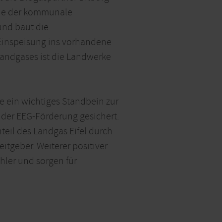
owie der kommunale
und baut die
e Einspeisung ins vorhandene
Landgases ist die Landwerke
be ein wichtiges Standbein zur
 der EEG-Förderung gesichert.
teil des Landgas Eifel durch
itgeber. Weiterer positiver
hler und sorgen für