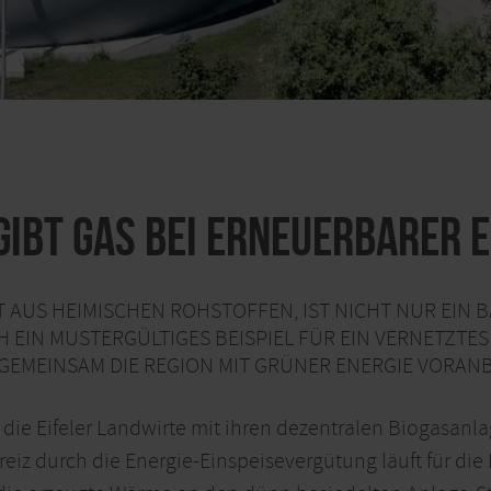
 gibt Gas bei erneuerbarer 
T AUS HEIMISCHEN ROHSTOFFEN, IST NICHT NUR EIN 
H EIN MUSTERGÜLTIGES BEISPIEL FÜR EIN VERNETZTE
E GEMEINSAM DIE REGION MIT GRÜNER ENERGIE VORAN
 die Eifeler Landwirte mit ihren dezentralen Biogasan
eiz durch die Energie-Einspeisevergütung läuft für die