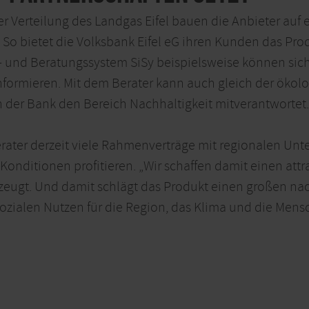
er Verteilung des Landgas Eifel bauen die Anbieter auf 
 So bietet die Volksbank Eifel eG ihren Kunden das Prod
ce- und Beratungssystem SiSy beispielsweise können si
nformieren. Mit dem Berater kann auch gleich der ökol
in der Bank den Bereich Nachhaltigkeit mitverantwortet.
ater derzeit viele Rahmenverträge mit regionalen Unt
Konditionen profitieren. „Wir schaffen damit einen attra
erzeugt. Und damit schlägt das Produkt einen großen na
zialen Nutzen für die Region, das Klima und die Mens