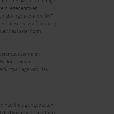
-Standorten kaum Nachfrage
hrem regenerativen
zen abfangen können. SWT-
ern diese Herausforderung
welches in der Form
ystem zur zentralen
 Ballon – einem
eitungsanlage wird das
und nachhaltig angebauten,
 die Biogaspartner Bitburg