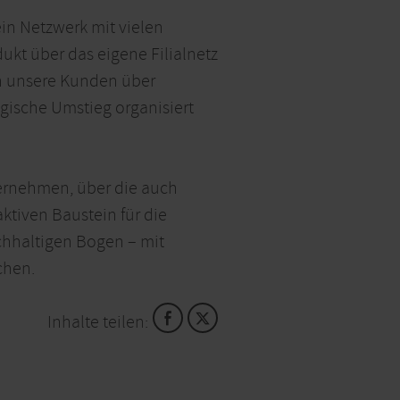
ein Netzwerk mit vielen
ukt über das eigene Filialnetz
ch unsere Kunden über
ogische Umstieg organisiert
ernehmen, über die auch
ktiven Baustein für die
chhaltigen Bogen – mit
chen.
Inhalte teilen: