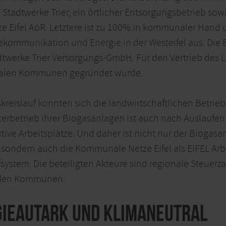
 Stadtwerke Trier, ein örtlicher Entsorgungsbetrieb s
 Eifel AöR. Letztere ist zu 100% in kommunaler Hand 
elekommunikation und Energie in der Westeifel aus. Di
twerke Trier Versorgungs-GmbH. Für den Vertrieb des 
ionalen Kommunen gegründet wurde.
kreislauf konnten sich die landwirtschaftlichen Betrie
terbetrieb ihrer Biogasanlagen ist auch nach Auslaufen
ive Arbeitsplätze. Und daher ist nicht nur der Biogasan
, sondern auch die Kommunale Netze Eifel als EIFEL Arbe
system: Die beteiligten Akteure sind regionale Steuerza
i den Kommunen.
rgieautark und klimaneutral