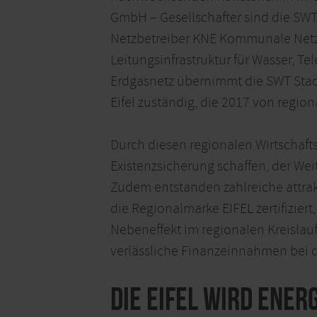
GmbH – Gesellschafter sind die SWT
Netzbetreiber KNE Kommunale Netze
Leitungsinfrastruktur für Wasser, T
Erdgasnetz übernimmt die SWT Stad
Eifel zuständig, die 2017 von reg
Durch diesen regionalen Wirtschafts
Existenzsicherung schaffen, der Wei
Zudem entstanden zahlreiche attrakt
die Regionalmarke EIFEL zertifiziert
Nebeneffekt im regionalen Kreislauf
verlässliche Finanzeinnahmen be
Die Eifel wird ene