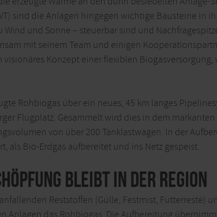
ür die erzeugte Wärme an den dünn besiedelten Anlage
SWT) sind die Anlagen hingegen wichtige Bausteine in i
zu Wind und Sonne – steuerbar sind und Nachfragespit
insam mit seinem Team und einigen Kooperationspartn
visionäres Konzept einer flexiblen Biogasversorgung, 
eugte Rohbiogas über ein neues, 45 km langes Pipelines
rger Flugplatz. Gesammelt wird dies in dem markanten
gsvolumen von über 200 Tanklastwagen. In der Aufber
 als Bio-Erdgas aufbereitet und ins Netz gespeist.
höpfung bleibt in der Region
nfallenden Reststoffen (Gülle, Festmist, Futterreste) 
n Anlagen das Rohbiogas. Die Aufbereitung übernimmt