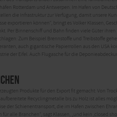
häfen Rotterdam und Antwerpen. Im Hafen von Deutschl
stellen die Infrastruktur zur Verfügung, damit unsere K
se exportieren können“, bringt es Volker Klassen, Gesch
kt. Per Binnenschiff und Bahn finden viele Güter ihr
chlagen: Zum Beispiel Brennstoffe und Treibstoffe gehe
eferanten, auch gigantische Papierrollen aus den USA
ustrie der Eifel. Auch Flugasche für die Deponieabdeck
nchen
erzeugten Produkte für den Export fit gemacht: Von Tro
 aufbereitete Recyclingmetalle bis zu Holz ist alles mög
ise der Schienentransport, die im Hafen zwischen Ehra
fen für alle Branchen“, sagt Klassen, „und kein ‚closed s