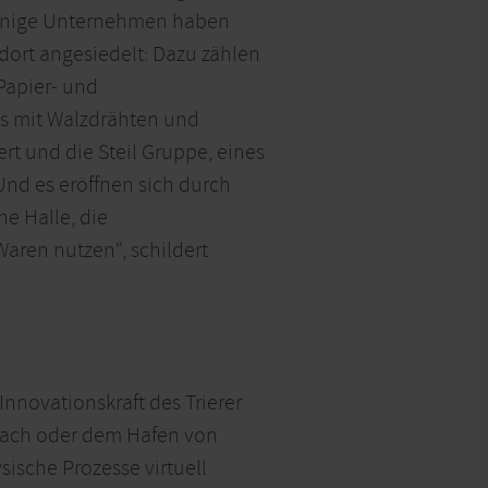
“ Einige Unternehmen haben
 dort angesiedelt: Dazu zählen
Papier- und
as mit Walzdrähten und
t und die Steil Gruppe, eines
Und es eröffnen sich durch
e Halle, die
aren nutzen“, schildert
nnovationskraft des Trierer
rnach oder dem Hafen von
sische Prozesse virtuell