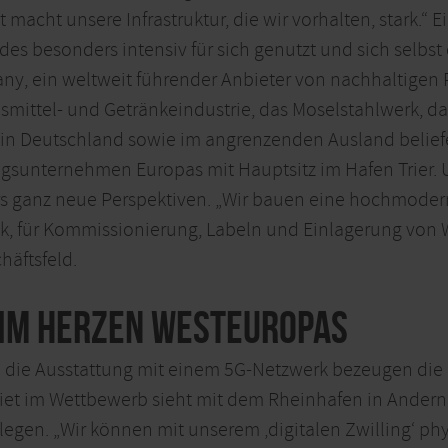
ät macht unsere Infrastruktur, die wir vorhalten, stark.
es besonders intensiv für sich genutzt und sich selbst
y, ein weltweit führender Anbieter von nachhaltigen 
mittel- und Getränkeindustrie, das Moselstahlwerk, d
n Deutschland sowie im angrenzenden Ausland beliefer
ngsunternehmen Europas mit Hauptsitz im Hafen Trier. 
rs ganz neue Perspektiven. „Wir bauen eine hochmodern
ik, für Kommissionierung, Labeln und Einlagerung von W
häftsfeld.
im Herzen Westeuropas
die Ausstattung mit einem 5G-Netzwerk bezeugen die I
ebiet im Wettbewerb sieht mit dem Rheinhafen in Ande
legen. „Wir können mit unserem ‚digitalen Zwilling‘ phy