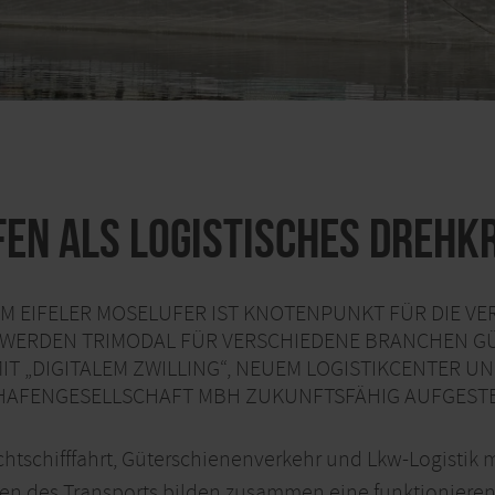
fen als logistisches Drehk
AM EIFELER MOSELUFER IST KNOTENPUNKT FÜR DIE V
 WERDEN TRIMODAL FÜR VERSCHIEDENE BRANCHEN GÜT
T „DIGITALEM ZWILLING“, NEUEM LOGISTIKCENTER UN
 HAFENGESELLSCHAFT MBH ZUKUNFTSFÄHIG AUFGESTE
chtschifffahrt, Güterschienenverkehr und Lkw-Logistik mö
Arten des Transports bilden zusammen eine funktioniere