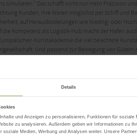
 simulieren.“ Das schafft nicht nur mehr Präzision und l
ichtung Kunden, ihre Waren möglichst per Schiff und Ba
icherheit, auf Herausforderungen wie Niedrig- oder Hoch
f die Kompetenz als Logistik-Hub macht der Hafen au
Europäischen Kunstakademie die viel beachtete Kunsta
ngesellschaft. Und passend zur Bewegung von Gütern al
Bewegung bringen. Mit seinen 1,6 Millionen Tonnen Sch
r eben immer im Fluss, buchstäblich.
Details
Cookies
nhalte und Anzeigen zu personalisieren, Funktionen für soziale
Website zu analysieren. Außerdem geben wir Informationen zu I
r soziale Medien, Werbung und Analysen weiter. Unsere Partner