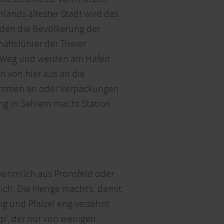
ands ältester Stadt wird das
unden die Bevölkerung der
äftsführer der Trierer
en Weg und werden am Hafen
n von hier aus an die
 kommen an oder Verpackungen
ung in Sehlem macht Station
ckenmilch aus Pronsfeld oder
lich. Die Menge macht’s, damit
ng und Pfalzel eng verzahnt
hop‘, der nur von wenigen