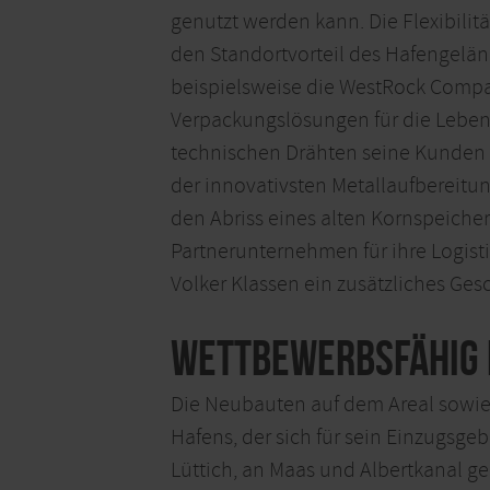
genutzt werden kann. Die Flexibilit
den Standortvorteil des Hafengeländ
beispielsweise die WestRock Compan
Verpackungslösungen für die Lebens
technischen Drähten seine Kunden i
der innovativsten Metallaufbereitu
den Abriss eines alten Kornspeiche
Partnerunternehmen für ihre Logist
Volker Klassen ein zusätzliches Gesc
Wettbewerbsfähig 
Die Neubauten auf dem Areal sowie 
Hafens, der sich für sein Einzugsg
Lüttich, an Maas und Albertkanal ge