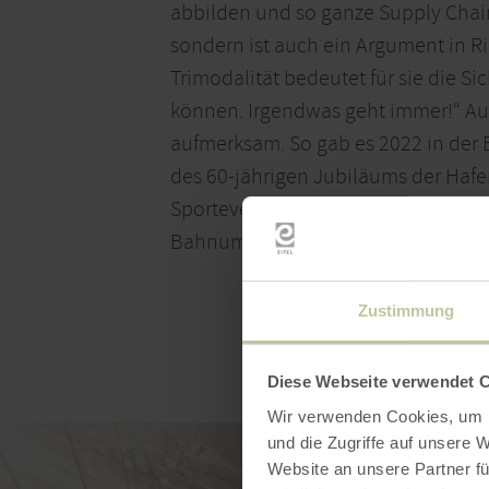
abbilden und so ganze Supply Chains
sondern ist auch ein Argument in R
Trimodalität bedeutet für sie die S
können. Irgendwas geht immer!“ Au
aufmerksam. So gab es 2022 in der 
des 60-jährigen Jubiläums der Hafe
Sportevents, die dann Menschen in 
Bahnumschlag bleibt der Hafen Trie
Zustimmung
Diese Webseite verwendet 
Wir verwenden Cookies, um I
und die Zugriffe auf unsere 
Website an unsere Partner fü