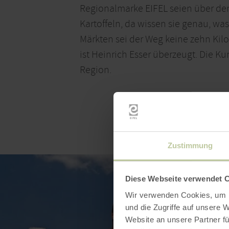
Regionalmarke EIFEL seien über de
Kartoffeln, da wissen sie genau, w
Märkten sei der Weg keine zehn Kilom
ist Heinrich Esser überzeugt. Die 
Region.
Zustimmung
Diese Webseite verwendet 
Wir verwenden Cookies, um I
und die Zugriffe auf unsere 
Website an unsere Partner fü