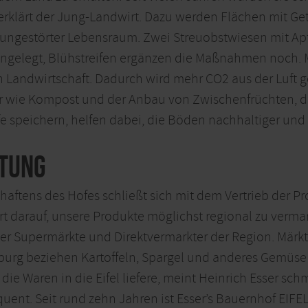
erklärt der Jung-Landwirt. Dazu werden Flächen mit Ge
in ungestörter Lebensraum. Zwei Streuobstwiesen mit Apf
angelegt, Blühstreifen ergänzen die Maßnahmen noch
ven Landwirtschaft. Dadurch wird mehr CO2 aus der Luft
r wie Kompost und der Anbau von Zwischenfrüchten, d
e speichern, helfen dabei, die Böden nachhaltiger und 
tung
haftens des Hofes schließt sich mit dem Vertrieb der P
t darauf, unsere Produkte möglichst regional zu vermark
ber Supermärkte und Direktvermarkter der Region. Märkt
tburg beziehen Kartoffeln, Spargel und anderes Gemüse
r die Waren in die Eifel liefere, meint Heinrich Esser sc
ent. Seit rund zehn Jahren ist Esser’s Bauernhof EIFE