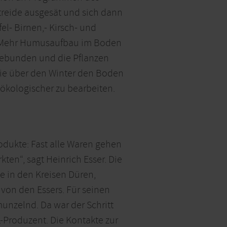
treide ausgesät und sich dann
el- Birnen,- Kirsch- und
. Mehr Humusaufbau im Boden
 gebunden und die Pflanzen
ie über den Winter den Boden
ökologischer zu bearbeiten.
rodukte: Fast alle Waren gehen
ten“, sagt Heinrich Esser. Die
e in den Kreisen Düren,
 von den Essers. Für seinen
hmunzelnd. Da war der Schritt
L-Produzent. Die Kontakte zur