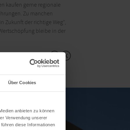
n kaufen gerne regionale
rfahrungen. Zu manchen
in Zukunft der richtige Weg“,
Wertschöpfung bleibe in der
Inhalte teilen:
Über Cookies
 Medien anbieten zu können
hrer Verwendung unserer
 führen diese Informationen