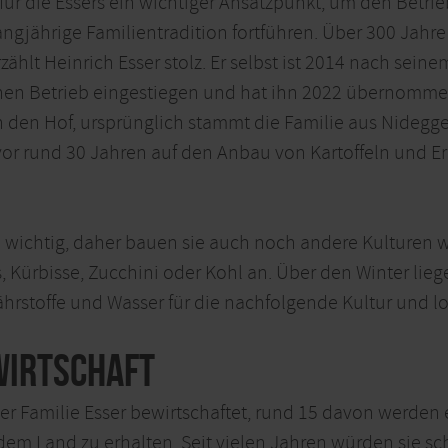
für die Essers ein wichtiger Ansatzpunkt, um den Betrie
angjährige Familientradition fortführen. Über 300 Jahre
rzählt Heinrich Esser stolz. Er selbst ist 2014 nach sein
chen Betrieb eingestiegen und hat ihn 2022 übernommen.
n den Hof, ursprünglich stammt die Familie aus Nidegge
or rund 30 Jahren auf den Anbau von Kartoffeln und Er
nen wichtig, daher bauen sie auch noch andere Kulturen 
 Kürbisse, Zucchini oder Kohl an. Über den Winter liege
rstoffe und Wasser für die nachfolgende Kultur und l
wirtschaft
r Familie Esser bewirtschaftet, rund 15 davon werden e
uf dem Land zu erhalten. Seit vielen Jahren würden sie