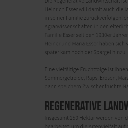
Die Regenerative Landwirtschaft ist 
Heinrich Esser will damit auch die l
in seiner Familie zurückverfolgen, e
Agrarwissenschaften in den elterli
Familie Esser seit den 1930er Jahre
Heiner und Maria Esser haben sich v
später kam noch der Spargel hinzu.
Eine vielfältige Fruchtfolge ist ih
Sommergetreide, Raps, Erbsen, Mais,
dann speichern Zwischenfrüchte Näh
Regenerative Land
Insgesamt 150 Hektar werden von de
bearbeitet, um die Artenvielfalt a