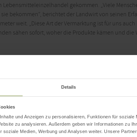
n Lebensmitteleinzelhandel gekommen. „Viele Mensche
as sie bekommen“, berichtet der Landwirt von seinen E
eter weit. „Diese Art der Vermarktung ist für uns auch 
Kunden sähen sofort, woher die Produkte kämen und die 
Details
Cookies
nhalte und Anzeigen zu personalisieren, Funktionen für soziale
Website zu analysieren. Außerdem geben wir Informationen zu I
r soziale Medien, Werbung und Analysen weiter. Unsere Partner