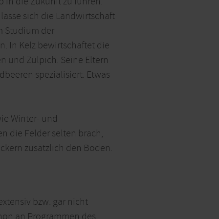
b in die Zukunft zu führen.
 lasse sich die Landwirtschaft
em Studium der
 In Kelz bewirtschaftet die
n und Zülpich. Seine Eltern
dbeeren spezialisiert. Etwas
wie Winter- und
n die Felder selten brach,
ockern zusätzlich den Boden.
xtensiv bzw. gar nicht
 schon an Programmen des