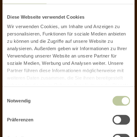
+49 6551 965649
Diese Webseite verwendet Cookies
ZUM KONTAKTFORMULAR
Wir verwenden Cookies, um Inhalte und Anzeigen zu
personalisieren, Funktionen für soziale Medien anbieten
zu können und die Zugriffe auf unsere Website zu
analysieren. Außerdem geben wir Informationen zu Ihrer
Verwendung unserer Website an unsere Partner für
soziale Medien, Werbung und Analysen weiter. Unsere
NEWSLETTER
Partner führen diese Informationen möglicherweise mit
weiteren Daten zusammen, die Sie ihnen bereitgestellt
Infos zur regionalen Wirtschaft, zu
haben oder die sie im Rahmen Ihrer Nutzung der Dienste
gesammelt haben.
innovativen Projekten und
Einwilligungsauswahl
Notwendig
beispielhaften Initiativen: Bleiben Sie
mit unserem wöchentlichen Newsletter
auf dem Laufenden!
Präferenzen