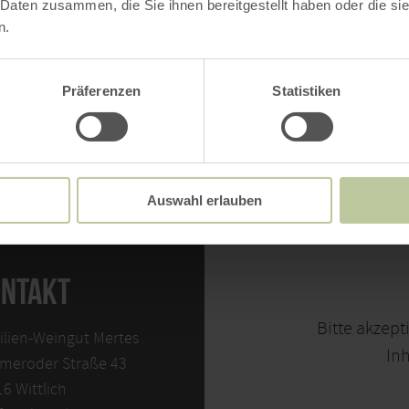
 Daten zusammen, die Sie ihnen bereitgestellt haben oder die s
t mit uns auf: 06571 8582
n.
eingutmertes.de
Präferenzen
Statistiken
Auswahl erlauben
NTAKT
Bitte akzept
lien-Weingut Mertes
Inh
meroder Straße 43
6 Wittlich