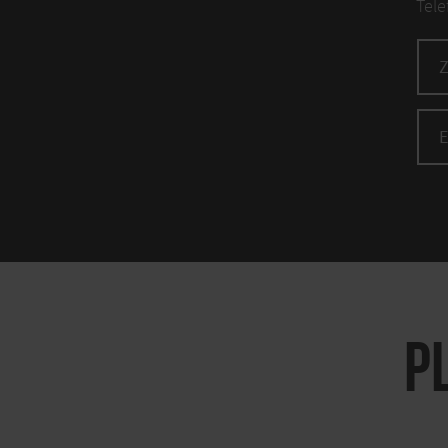
Tele
P