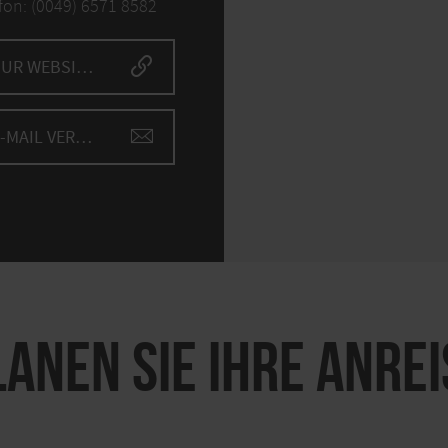
fon: (0049) 6571 8582
ZUR WEBSITE
E-MAIL VERFASSEN
LANEN SIE IHRE ANREI