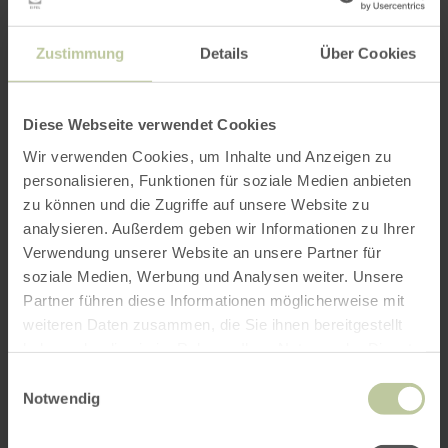
Zustimmung
Details
Über Cookies
Diese Webseite verwendet Cookies
ROUTE PLANEN
Wir verwenden Cookies, um Inhalte und Anzeigen zu
personalisieren, Funktionen für soziale Medien anbieten
zu können und die Zugriffe auf unsere Website zu
analysieren. Außerdem geben wir Informationen zu Ihrer
Verwendung unserer Website an unsere Partner für
Das könnte Sie auch
soziale Medien, Werbung und Analysen weiter. Unsere
interessieren
Partner führen diese Informationen möglicherweise mit
weiteren Daten zusammen, die Sie ihnen bereitgestellt
haben oder die sie im Rahmen Ihrer Nutzung der Dienste
gesammelt haben.
Einwilligungsauswahl
Notwendig