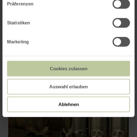
Präferenzen
Statistiken
Marketing
Restaurant Sonnora Dreis
Cookies zulassen
Auswahl erlauben
Ablehnen