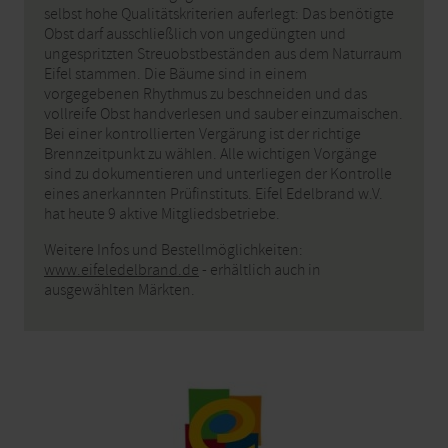
Andreas Hahn. Und in diese Vermarktungsschiene
selbst hohe Qualitätskriterien auferlegt: Das benötigte
gehen etwa zwei Drittel des EIFEL Edelbrandes. „Der
Obst darf ausschließlich von ungedüngten und
Handel hat eigene Anforderungen, eigene
ungespritzten Streuobstbeständen aus dem Naturraum
Rahmenbedingungen – und eine eigene Sprache“
Eifel stammen. Die Bäume sind in einem
vorgegebenen Rhythmus zu beschneiden und das
weiß der Geschäftsführer der Regionalmarke Markus
vollreife Obst handverlesen und sauber einzumaischen.
Pfeifer, der früher selbst in leitender Position im
Bei einer kontrollierten Vergärung ist der richtige
Lebensmitteleinzelhandel tätig war. Beide
Brennzeitpunkt zu wählen. Alle wichtigen Vorgänge
bestätigen: Es ist kein Selbstläufer, einmal gelistet zu
sind zu dokumentieren und unterliegen der Kontrolle
sein – man muss ständig an dieser
eines anerkannten Prüfinstituts. Eifel Edelbrand w.V.
Handelspartnerschaft arbeiten. Die Zusammenarbeit
hat heute 9 aktive Mitgliedsbetriebe.
zwischen EIFEL Edelbrand und der Regionalmarke
EIFEL zeigt, wie gut die regionale Wertschöpfung
Weitere Infos und Bestellmöglichkeiten:
www.eifeledelbrand.de
- erhältlich auch in
funktionieren kann. Dafür erhielt der Verein 2025
ausgewählten Märkten.
den EIFEL Award "Regionale Wertschöpfung".
Win-Win – auch für die
Natur
Wer die Südeifel bereist, wird schnell von den vielen