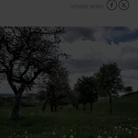
Inhalte teilen:
Noch vor wenigen Jahrzehnten gab es in fast jedem
Dorf mindestens einen Landwirten, der als
Kleinbrenner sein eigenes Obst sowie das anderer
Obstbaumbesitzer brannte. Der beste Teil der Ernte
wurde zu eigenen Obstschnäpsen gebrannt. Für den
Großteil der Erzeugung sicherte der Staat als
Abnehmer über das Brandweinmonopol einen
auskömmlichen Preis. Durch den Wegfall dieses
Rechtes mit den garantierten Abnahmen wurde das
Brennen für viele nicht mehr lohnend, sie schlossen
ihre Brennereien. Die Verbliebenen setzen seither
verstärkt auf Qualität.
Im Familienverbund
geerntet,
in Erzeugergemeinschaft