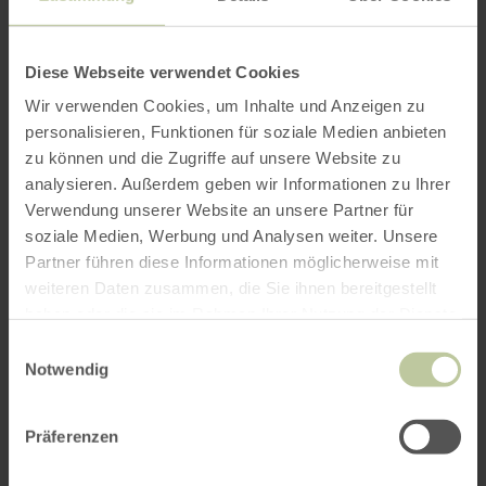
Diese Webseite verwendet Cookies
Wir verwenden Cookies, um Inhalte und Anzeigen zu
personalisieren, Funktionen für soziale Medien anbieten
zu können und die Zugriffe auf unsere Website zu
“
analysieren. Außerdem geben wir Informationen zu Ihrer
Verwendung unserer Website an unsere Partner für
soziale Medien, Werbung und Analysen weiter. Unsere
Partner führen diese Informationen möglicherweise mit
Die Früchte stammen von
weiteren Daten zusammen, die Sie ihnen bereitgestellt
den Südeifeler
haben oder die sie im Rahmen Ihrer Nutzung der Dienste
gesammelt haben.
Einwilligungsauswahl
Streuobstwiesen und die
Notwendig
Verarbeitetung findet vor
Präferenzen
Ort statt. Die