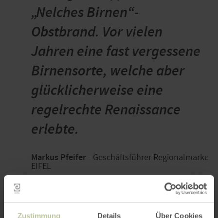
zum regionalen Naturschutz. Wenn das nicht starke
„Nelches Birnen“-
Kaufargumente sind.
Obstbrand. Vor vielen
Jahren eine fast vergessene
Birnensorte, welche aber
glücklicherweise eine
regelrechte Renaissance
erlebte.
Markus Pfeifer
- Geschäftsführer Regionalmarke
EIFEL
Zustimmung
Details
Über Cookies