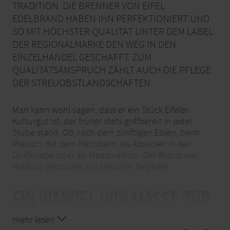
TRADITION. DIE BRENNER VON EIFEL
EDELBRAND HABEN IHN PERFEKTIONIERT UND
SO MIT HÖCHSTER QUALITÄT UNTER DEM LABEL
DER REGIONALMARKE DEN WEG IN DEN
EINZELHANDEL GESCHAFFT. ZUM
QUALITÄTSANSPRUCH ZÄHLT AUCH DIE PFLEGE
DER STREUOBSTLANDSCHAFTEN.
Man kann wohl sagen, dass er ein Stück Eifeler
Kulturgut ist, der früher stets griffbereit in jeder
Stube stand. Ob nach dem zünftigen Essen, beim
Plausch mit dem Nachbarn, als Absacker in der
Dorfkneipe oder als Hausmedizin: Der Brand war,
maßvoll genossen, ein täglicher Begleiter.
Ein Wandel von Masse zur
Klasse
mehr lesen