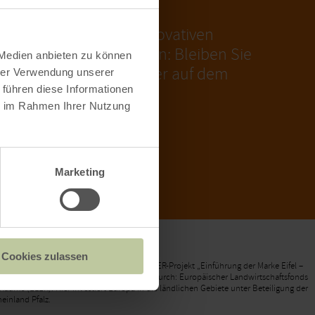
nalen Wirtschaft, zu innovativen
eispielhaften Initiativen: Bleiben Sie
 Medien anbieten zu können
öchentlichen Newsletter auf dem
hrer Verwendung unserer
 führen diese Informationen
ie im Rahmen Ihrer Nutzung
ANMELDUNG
Marketing
Cookies zulassen
Webseite wird gefördert im Rahmen des LEADER-Projekt „Einführung der Marke Eifel –
kommunikation zur Standortmarke Eifel“ durch: Europäischer Landwirtschaftsfonds
Raums (ELER): Hier investiert Europa in die ländlichen Gebiete unter Beteiligung der
einland Pfalz.