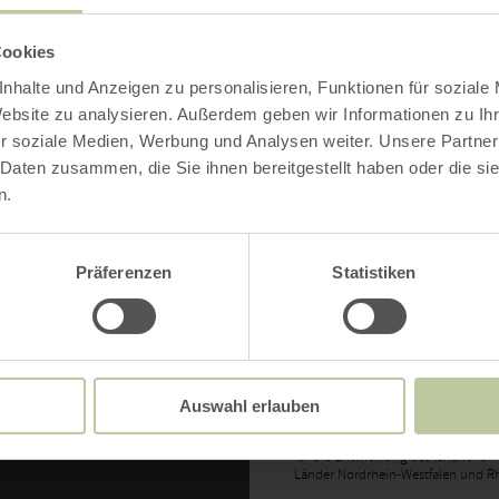
Infos zur regio
bis 17:00 Uhr
Cookies
Projekten und b
nhalte und Anzeigen zu personalisieren, Funktionen für soziale
mit unserem w
Website zu analysieren. Außerdem geben wir Informationen zu I
r soziale Medien, Werbung und Analysen weiter. Unsere Partner
Laufenden!
 Daten zusammen, die Sie ihnen bereitgestellt haben oder die s
n.
NEWSLETTER-
Präferenzen
Statistiken
Auswahl erlauben
Die Erstellung der Inhalte dieser 
Aufbau und Einführung der Marken
für die Entwicklung des ländlichen 
Länder Nordrhein-Westfalen und Rh