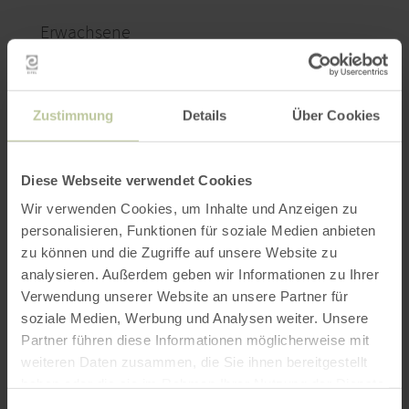
Erwachsene
Zustimmung
Details
Über Cookies
Kinder
Bitte Alter angeben
Diese Webseite verwendet Cookies
Wir verwenden Cookies, um Inhalte und Anzeigen zu
personalisieren, Funktionen für soziale Medien anbieten
zu können und die Zugriffe auf unsere Website zu
analysieren. Außerdem geben wir Informationen zu Ihrer
SUCHEN
Verwendung unserer Website an unsere Partner für
soziale Medien, Werbung und Analysen weiter. Unsere
Partner führen diese Informationen möglicherweise mit
Bewertungen
weiteren Daten zusammen, die Sie ihnen bereitgestellt
haben oder die sie im Rahmen Ihrer Nutzung der Dienste
Werte basieren auf verifizierten Gästebewertungen
gesammelt haben.