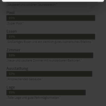
„Sauberer und schöner Saunabereich.“
Pool
95%
„Super Pool.“
Essen
95%
„Großartiges Essen und ein ziemlich gutes kulinarisches Erlebnis.“
Zimmer
93%
„Neue und saubere Zimmer mit wunderbaren Balkonen.“
Ausstattung
92%
„Ansprechendes Gebäude.“
Lage
85%
„Tolle Lage und gute Parkmöglichkeiten.“