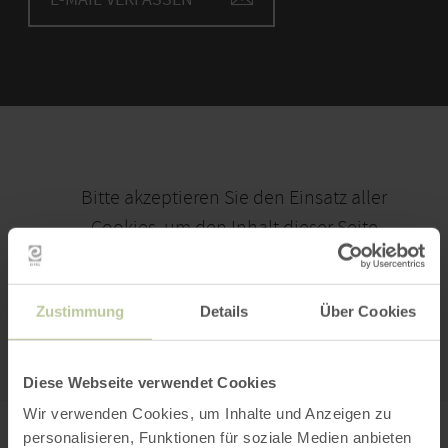
Bitte akzeptieren Sie den Einsatz aller
Cookies, um den Inhalt dieser Seite
sehen zu können.
Alle Cookies Freigeben
Zustimmung
Details
Über Cookies
KARTE ÖFFNEN
Diese Webseite verwendet Cookies
Wir verwenden Cookies, um Inhalte und Anzeigen zu
personalisieren, Funktionen für soziale Medien anbieten