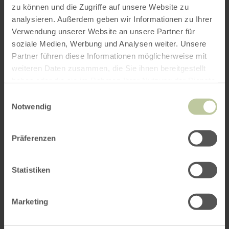
PLANEN SIE IHRE
zu können und die Zugriffe auf unsere Website zu
ANREISE
analysieren. Außerdem geben wir Informationen zu Ihrer
Verwendung unserer Website an unsere Partner für
soziale Medien, Werbung und Analysen weiter. Unsere
Partner führen diese Informationen möglicherweise mit
weiteren Daten zusammen, die Sie ihnen bereitgestellt
per Google Maps
haben oder die sie im Rahmen Ihrer Nutzung der Dienste
gesammelt haben.
Einwilligungsauswahl
Notwendig
Anfahrt von:
Präferenzen
Statistiken
ROUTE PLANEN
Marketing