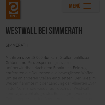
MENÜ
Westwall bei Simmerath
SIMMERATH
Mit ihren über 18.000 Bunkern, Stollen, zahllosen
Gräben und Panzersperren galt sie als
unüberwindbar. Nach dem Frankreich-Feldzug
entfernten die Deutschen alle beweglichen Waffen,
um sie an anderen Stellen einzusetzen. Der Krieg im
Westen flammte mit der Landung der Alliierten 1944
in der Normandie wieder auf, doch der Westwall
konnte, obwohl als größtes Befestigungswerk aller
Zeiten gepriesen, den Angriffen nicht Stand halten.