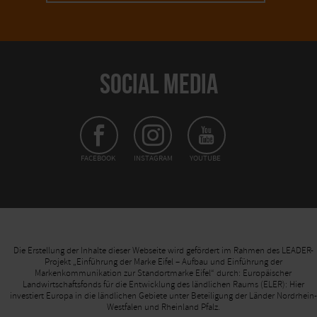
SOCIAL MEDIA
FACEBOOK
INSTAGRAM
YOUTUBE
Die Erstellung der Inhalte dieser Webseite wird gefördert im Rahmen des LEADER-
Projekt „Einführung der Marke Eifel – Aufbau und Einführung der
Markenkommunikation zur Standortmarke Eifel“ durch: Europäischer
Landwirtschaftsfonds für die Entwicklung des ländlichen Raums (ELER): Hier
investiert Europa in die ländlichen Gebiete unter Beteiligung der Länder Nordrhein-
Westfalen und Rheinland Pfalz.