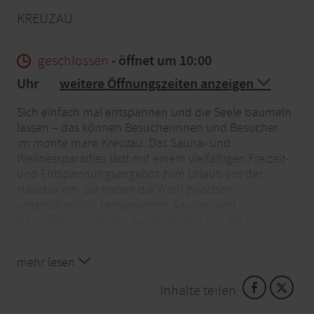
KREUZAU
geschlossen
- öffnet um 10:00
Uhr
weitere Öffnungszeiten anzeigen
Sich einfach mal entspannen und die Seele baumeln
lassen – das können Besucherinnen und Besucher
im monte mare Kreuzau. Das Sauna- und
Wellnessparadies lädt mit einem vielfältigen Freizeit-
und Entspannungsangebot zum Urlaub vor der
Haustür ein. Sie haben die Wahl zwischen
unterschiedlich temperierten Saunen und
Dampfbädern, einem Außenbecken mit 30° C
warmem Wasser, gemütlichen Aufenthalts-, Schlaf-
und Ruheräumen, Massagen und vielem mehr.
mehr lesen
Im in der Region einzigartigen Textilsaunabereich
wird in Badekleidung sauniert. Zu einem
Inhalte teilen:
gelungenen Saunatag gehört natürlich auch gutes
Essen. Das Restaurant bietet daher eine große