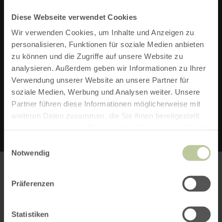
52372 Kreuzau
Diese Webseite verwendet Cookies
Telefon: +49 2422 94260
Wir verwenden Cookies, um Inhalte und Anzeigen zu
personalisieren, Funktionen für soziale Medien anbieten
ZUR WEBSITE
zu können und die Zugriffe auf unsere Website zu
analysieren. Außerdem geben wir Informationen zu Ihrer
Verwendung unserer Website an unsere Partner für
E-MAIL VERFASSEN
soziale Medien, Werbung und Analysen weiter. Unsere
Partner führen diese Informationen möglicherweise mit
weiteren Daten zusammen, die Sie ihnen bereitgestellt
haben oder die sie im Rahmen Ihrer Nutzung der Dienste
gesammelt haben.
Einwilligungsauswahl
Notwendig
Präferenzen
Bitte akzeptieren Sie den Einsatz aller
Cookies, um den Inhalt dieser Seite
Statistiken