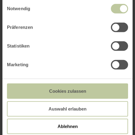
gesammelt haben.
Biohof Loben
Einwilligungsauswahl
Notwendig
Präferenzen
Statistiken
Marketing
Cookies zulassen
Auswahl erlauben
Hofladen Lapinchen
Ablehnen