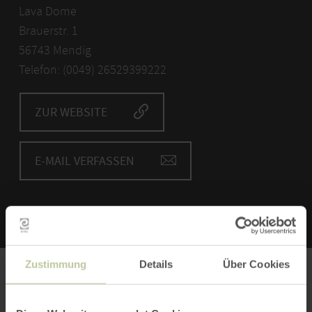
Lava Dome
Brauerstr. 1
56743 Mendig
Telefon: (0049) 26529399222
ZUR WEBSITE
E-MAIL VERFASSEN
Zustimmung
Details
Über Cookies
Bitte akzeptieren Sie den Einsatz aller