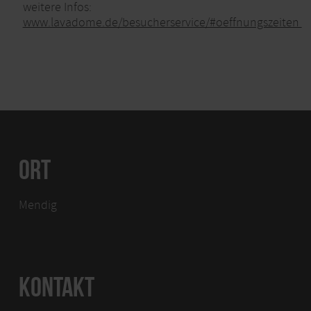
weitere Infos:
www.lavadome.de/besucherservice/#oeffnungszeiten
ORT
Mendig
KONTAKT