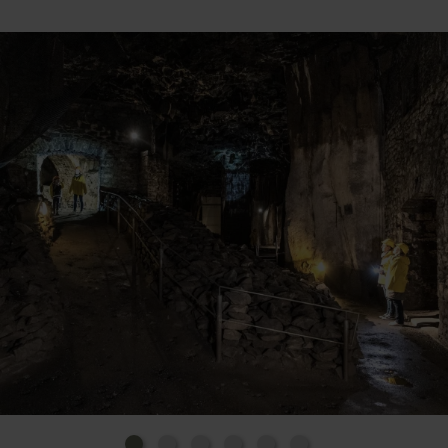
nutzten.
Als die Vulkane in der Eifel ausbrachen, floss auch ein
Lavastrom in Richtung Mendig. Die dadurch
entstandene Basaltlava wurde von den Mendigern
später abgebaut und war ein wichtiger Broterwerb –
denn die Basaltlava war ein kostbares Baumaterial.
Mächtige Säulen, die beim jahrhundertelangen
Basalt- und Lavaabbau stehengelassen wurden,
stützen die gigantischen Lavakeller.
Zugänglich für Besucher ist nur ein Teil der drei
Quadratkilometer großen Gänge und Stollen dieser
Untertage-Landschaft, die in mächtige vulkanische
Führung
Schichten gegraben wurde. Doch eine
durch die Lavakeller
ist ein unvergessliches Aha-
Erlebnis und zeigt sinnlich, wie die Menschen das
Geschenk von Mutter Erde für sich nutzen. Auch der
benachbarte
Lava-Dome
als Multimedia-Museum ist