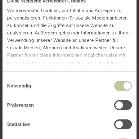
Diese Webseite verwendet Cookies
Cookies, um den Inhalt dieser Seite
Wir verwenden Cookies, um Inhalte und Anzeigen zu
sehen zu können.
personalisieren, Funktionen für soziale Medien anbieten
zu können und die Zugriffe auf unsere Website zu
analysieren. Außerdem geben wir Informationen zu Ihrer
Alle Cookies Freigeben
Verwendung unserer Website an unsere Partner für
KARTE ÖFFNEN
soziale Medien, Werbung und Analysen weiter. Unsere
Partner führen diese Informationen möglicherweise mit
weiteren Daten zusammen, die Sie ihnen bereitgestellt
haben oder die sie im Rahmen Ihrer Nutzung der Dienste
PLANEN SIE IHRE
gesammelt haben.
Einwilligungsauswahl
Notwendig
ANREISE
Präferenzen
Statistiken
per Google Maps