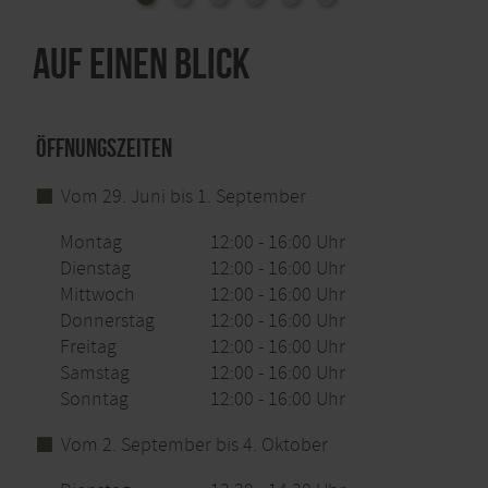
eine spannende Reise in die Vielfalt des Vulkanismus.
Bis heute nutzt die Vulkan Brauerei Mendig, die über
Auf einen Blick
den Kellern gelegen ist, dieses einzigartige Kühllager.
Oben Leckeres und Süffiges, unten Geheimnisvolles
und Atemberaubendes… das macht einen Ausflug
zu den Lavakellern aus.
Öffnungszeiten
Reisen Sie nachhaltig! Nutzen Sie den ÖPNV!
In
Vom 29. Juni bis 1. September
direkter Nähe zum Lava-Dome befindet sich die
Haltestelle "Lava-Dome"
(Heidenstockstraße 43,
Montag
12:00 - 16:00 Uhr
56743 Mendig). Weitere Informationen zu den
Dienstag
12:00 - 16:00 Uhr
Verbindungen an der Haltestelle finden Sie unter
Mittwoch
12:00 - 16:00 Uhr
https://www.haltestellen-suche.de
sowie unter
Donnerstag
12:00 - 16:00 Uhr
https://www.vrminfo.de
.
Freitag
12:00 - 16:00 Uhr
Samstag
12:00 - 16:00 Uhr
Sonntag
12:00 - 16:00 Uhr
Vom 2. September bis 4. Oktober