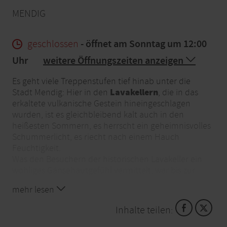
MENDIG
geschlossen
- öffnet am Sonntag um 12:00
Uhr
weitere Öffnungszeiten anzeigen
Es geht viele Treppenstufen tief hinab unter die
Lavakellern
Stadt Mendig: Hier in den
, die in das
erkaltete vulkanische Gestein hineingeschlagen
wurden, ist es gleichbleibend kalt auch in den
heißesten Sommern, es herrscht ein geheimnisvolles
Schummerlicht, es riecht nach einem Hauch
Feuchtigkeit.
Was den Besuchern der historischen Lavakeller ein
wohliges Gänsehautgefühl vermittelt, war bis zur
Erfindung der Kühlschränke der Wirtschaftsmotor
mehr lesen
der Stadt Mendig. Denn überirdisch entstanden bis
zu 28 Brauereien, welche im 19. Jarhundert die 32
Inhalte teilen:
Meter hohen, kathedralenartigen Hallen im
Basaltgestein als Lagerstätte für frisches Bier