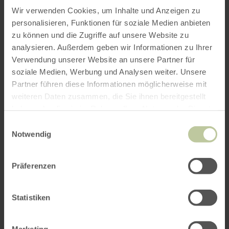
Wir verwenden Cookies, um Inhalte und Anzeigen zu
personalisieren, Funktionen für soziale Medien anbieten
Bewertungen
zu können und die Zugriffe auf unsere Website zu
analysieren. Außerdem geben wir Informationen zu Ihrer
Werte basieren auf verifizierten Gästebewertungen
Verwendung unserer Website an unsere Partner für
unterschiedlicher Buchungsportale (Quelle:
Trust
You
)
soziale Medien, Werbung und Analysen weiter. Unsere
Partner führen diese Informationen möglicherweise mit
weiteren Daten zusammen, die Sie ihnen bereitgestellt
haben oder die sie im Rahmen Ihrer Nutzung der Dienste
Highlights aus den
142 Bewertungen
gesammelt haben.
Einwilligungsauswahl
Notwendig
Sauberkeit
100%
Präferenzen
„Saubere Räume.“
Lage
Statistiken
97%
„Tolle Lage.“
Service