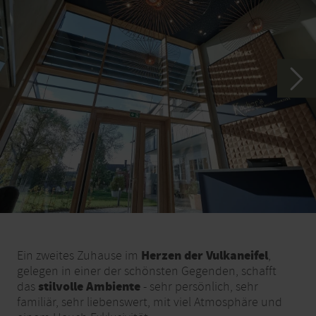
Herzen der Vulkaneifel
Ein zweites Zuhause im
,
gelegen in einer der schönsten Gegenden, schafft
stilvolle Ambiente
das
- sehr persönlich, sehr
familiär, sehr liebenswert, mit viel Atmosphäre und