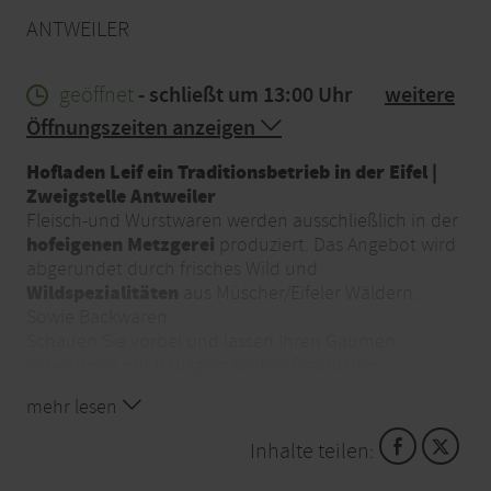
ANTWEILER
geöffnet
- schließt um 13:00 Uhr
weitere
Öffnungszeiten anzeigen
Hofladen Leif ein Traditionsbetrieb in der Eifel |
Zweigstelle Antweiler
Fleisch-und Wurstwaren werden ausschließlich in der
hofeigenen Metzgerei
produziert. Das Angebot wird
abgerundet durch frisches Wild und
Wildspezialitäten
aus Müscher/Eifeler Wäldern.
Sowie Backwaren.
Schauen Sie vorbei und lassen Ihren Gaumen
verwöhnen mit hausgemachten Produkten.
mehr lesen
Direkt zu Ihnen nach Hause!
Bestellen Sie Ihre
Fleisch- und Wurstwaren telefonisch oder per E-Mail.
Inhalte teilen:
Filiale in Antweiler
Die
ist für Sie mit einem