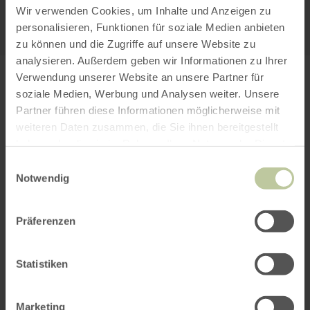
KARTE ÖFFNEN
Wir verwenden Cookies, um Inhalte und Anzeigen zu
personalisieren, Funktionen für soziale Medien anbieten
zu können und die Zugriffe auf unsere Website zu
analysieren. Außerdem geben wir Informationen zu Ihrer
Verwendung unserer Website an unsere Partner für
PLANEN SIE IHRE
soziale Medien, Werbung und Analysen weiter. Unsere
ANREISE
Partner führen diese Informationen möglicherweise mit
weiteren Daten zusammen, die Sie ihnen bereitgestellt
haben oder die sie im Rahmen Ihrer Nutzung der Dienste
gesammelt haben.
Einwilligungsauswahl
Notwendig
per Google Maps
Präferenzen
Anfahrt von:
Statistiken
Marketing