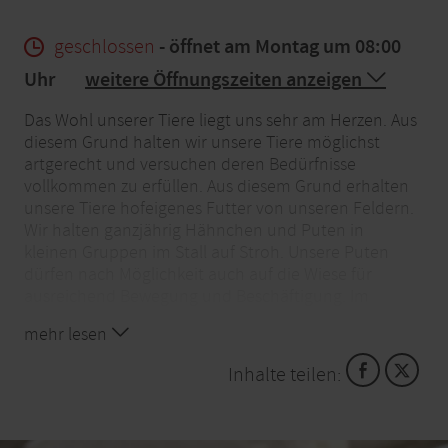
geschlossen
- öffnet am Montag um 08:00
Uhr
weitere Öffnungszeiten anzeigen
Das Wohl unserer Tiere liegt uns sehr am Herzen. Aus
diesem Grund halten wir unsere Tiere möglichst
artgerecht und versuchen deren Bedürfnisse
vollkommen zu erfüllen. Aus diesem Grund erhalten
unsere Tiere hofeigenes Futter von unseren Feldern.
Wir halten ganzjährig Hähnchen und Puten in
kleinen Gruppen im Stall auf Stroh. Unsere Puten
dürfen nach Möglichkeit auch auf die Wiese für
ausreichend Bewegung und Beschäftigung. Im
September finden Sie auch Enten bei uns auf dem
mehr lesen
Hof die dann auch im Auslauf ihr natürliches
Verhalten ausleben dürfen und am liebsten im
Inhalte teilen:
Wasser spielen.