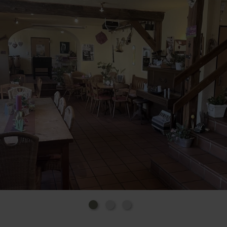
wie Versammlungen, Taufen oder Hochzeiten zur
Verfügung.
Wer länger bleiben möchte, findet in den drei
gemütlichen Ferienwohnungen oder dem modern
eingerichteten Mobilheim eine komfortable
Unterkunft.
Für die kleinen Gäste gibt es kleine Portionen.
Hunde sind erlaubt.