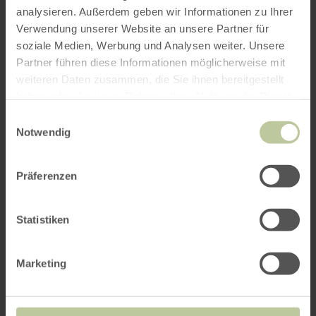
analysieren. Außerdem geben wir Informationen zu Ihrer
Verwendung unserer Website an unsere Partner für
soziale Medien, Werbung und Analysen weiter. Unsere
Partner führen diese Informationen möglicherweise mit
weiteren Daten zusammen, die Sie ihnen bereitgestellt
haben oder die sie im Rahmen Ihrer Nutzung der Dienste
gesammelt haben.
Einwilligungsauswahl
Notwendig
Präferenzen
Golfstübchen, Minigolf
Statistiken
Gillenfeld
Marketing