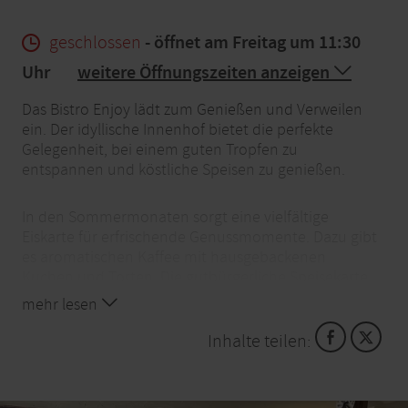
geschlossen
- öffnet am Freitag um 11:30
Uhr
weitere Öffnungszeiten anzeigen
Das Bistro Enjoy lädt zum Genießen und Verweilen
ein. Der idyllische Innenhof bietet die perfekte
Gelegenheit, bei einem guten Tropfen zu
entspannen und köstliche Speisen zu genießen.
In den Sommermonaten sorgt eine vielfältige
Eiskarte für erfrischende Genussmomente. Dazu gibt
es aromatischen Kaffee mit hausgebackenen
Kuchen und Torten. Die gutbürgerliche Speisekarte
bietet sowohl kleine Snacks als auch herzhafte
mehr lesen
Gerichte.
Inhalte teilen:
Für Kinder und Junggebliebene gibt es eine
Spielecke, die für Unterhaltung sorgt. In der oberen
Etage steht ein kleiner Saal für verschiedene Anlässe