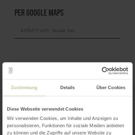
per Google Maps
Anfahrt von:
ROUTE PLANEN
Zustimmung
Details
Über Cookies
Diese Webseite verwendet Cookies
Das könnte Sie auch
Wir verwenden Cookies, um Inhalte und Anzeigen zu
interessieren
personalisieren, Funktionen für soziale Medien anbieten
zu können und die Zugriffe auf unsere Website zu